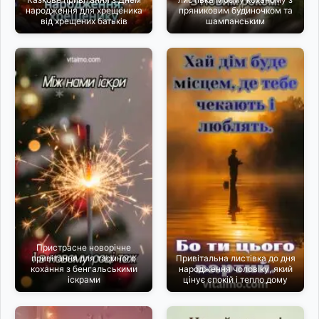
народження для хрещеника
пряниковим будиночком та
від хрещених батьків
шампанським
Пристрасне новорічне
привітання для таємного
Привітальна листівка до дня
кохання з бенгальськими
народження чоловіку, який
іскрами
цінує спокій і тепло дому