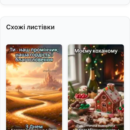
Схожі листівки
Романтична новорічна
Казкове привітання з Днем
листівка Моєму коханому з