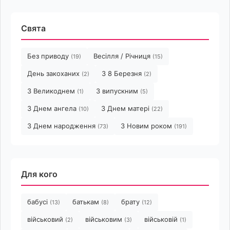
Свята
Без приводу
Весілля / Річниця
(19)
(15)
День закоханих
З 8 Березня
(2)
(2)
З Великоднем
З випускним
(1)
(5)
З Днем ангела
З Днем матері
(10)
(22)
З Днем народження
З Новим роком
(73)
(191)
Для кого
бабусі
батькам
брату
(13)
(8)
(12)
військовий
військовим
військовій
(2)
(3)
(1)