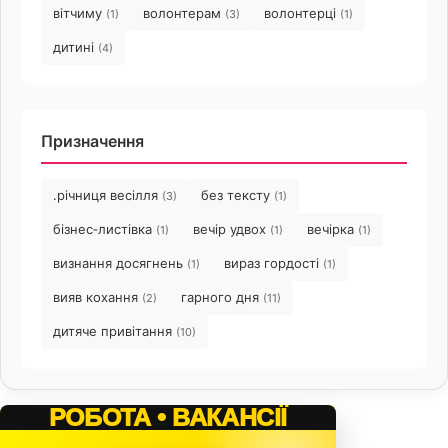
вітчиму
волонтерам
волонтерці
(1)
(3)
(1)
дитині
(4)
Призначення
.річниця весілля
без тексту
(3)
(1)
бізнес‑листівка
вечір удвох
вечірка
(1)
(1)
(1)
визнання досягнень
вираз гордості
(1)
(1)
вияв кохання
гарного дня
(2)
(11)
дитяче привітання
(10)
РОБОТА • ВАКАНСІЇ