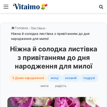
Меню
S
Головна
›
Листівки
›
Ніжна й солодка листівка з привітанням до дня
народження для милої
Ніжна й солодка листівка
з привітанням до дня
народження для милої
З Днем народження
жінці
коханій
подрузі
мила
радість