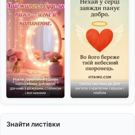
Ніжне привітання з Днем
народження для милої
Світла листівка до Дня
дівчини з рожевим столиком
ангела з крилатим серцем і
і вогниками
німбом
Знайти листівки