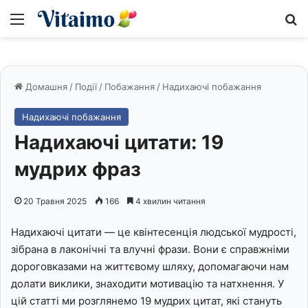
Меню
S
Домашня
/
Події
/
Побажання
/
Надихаючі побажання
Надихаючі побажання
Надихаючі цитати: 19
мудрих фраз
20 Травня 2025
166
4 хвилин читання
Надихаючі цитати — це квінтесенція людської мудрості,
зібрана в лаконічні та влучні фрази. Вони є справжніми
дороговказами на життєвому шляху, допомагаючи нам
долати виклики, знаходити мотивацію та натхнення. У
цій статті ми розглянемо 19 мудрих цитат, які стануть