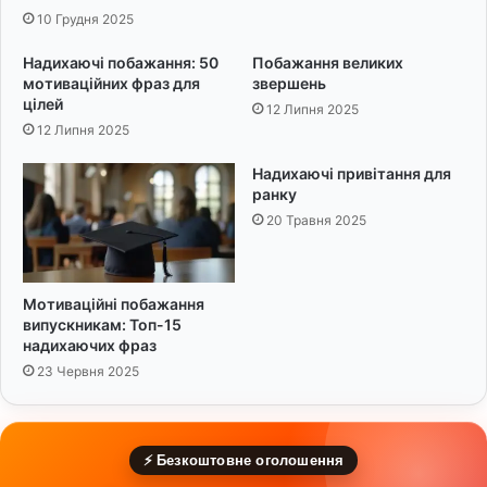
с
у
10 Грудня 2025
л
м
о
у
Надихаючі побажання: 50
Побажання великих
в
:
мотиваційних фраз для
звершень
а
2
цілей
12 Липня 2025
5
12 Липня 2025
к
р
Надихаючі привітання для
е
ранку
а
20 Травня 2025
т
и
в
Мотиваційні побажання
н
випускникам: Топ-15
и
надихаючих фраз
х
23 Червня 2025
і
д
е
й
⚡ Безкоштовне оголошення