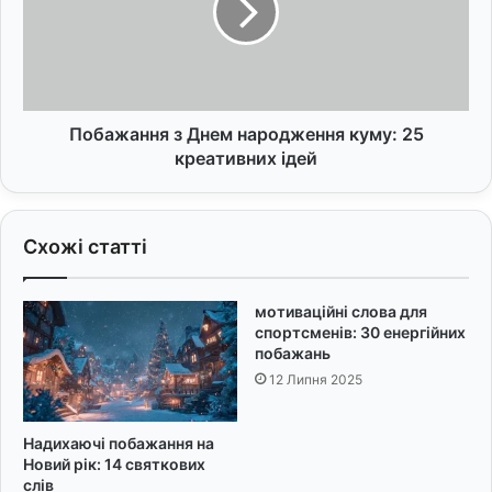
о
ж
в
а
і
н
н
н
а
я
3
з
Побажання з Днем народження куму: 25
0
Д
креативних ідей
р
н
о
е
к
м
Схожі статті
і
н
в
а
:
р
мотиваційні слова для
О
о
спортсменів: 30 енергійних
с
д
побажань
о
ж
12 Липня 2025
б
е
л
н
и
н
Надихаючі побажання на
в
я
Новий рік: 14 святкових
і
к
слів