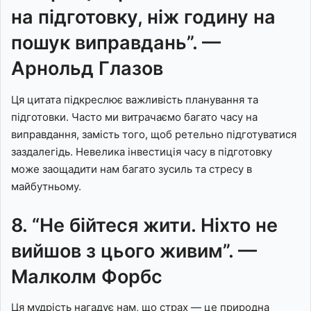
на підготовку, ніж годину на
пошук виправдань”. —
Арнольд Глазов
Ця цитата підкреслює важливість планування та
підготовки. Часто ми витрачаємо багато часу на
виправдання, замість того, щоб ретельно підготуватися
заздалегідь. Невелика інвестиція часу в підготовку
може заощадити нам багато зусиль та стресу в
майбутньому.
8. “Не бійтеся жити. Ніхто не
вийшов з цього живим”. —
Малколм Форбс
Ця мудрість нагадує нам, що страх — це природна