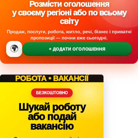
Розмісти оголошення
у своєму регіоні або по всьому
світу
Продаж, послуги, робота, житло, речі, бізнес і приватні
пропозиції — почни вже сьогодні.
🌍
+ ДОДАТИ ОГОЛОШЕННЯ
РОБОТА • ВАКАНСІЇ
БЕЗКОШТОВНО
Шукай роботу
або подай
вакансію