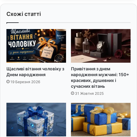
н
т
я
а
Схожі статті
м
т
а
и
м
:
і
1
:
9
2
м
5
у
щ
д
и
р
Щасливі вітання чоловіку з
Привітання з днем
р
и
Днем народження
народження мужчині: 150+
и
х
красивих, душевних і
19 Березня 2026
х
ф
сучасних вітань
п
р
31 Жовтня 2025
о
а
б
з
а
ж
а
н
ь