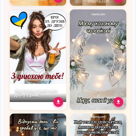
Духовне привітання з
Листівка з білим голубом
Днем ангела з образом
і свічками до Дня ангела
святого й побажанням
віри
Жартівливе привітання
другу з днем
народження
Святкове новорічне й
різдвяне привітання для
коханого чоловіка з
підковою на удачу