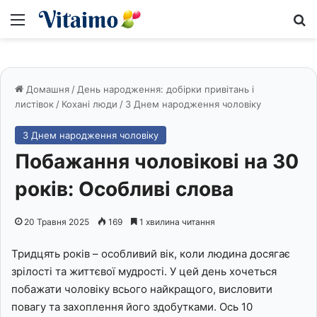
Меню
S
Домашня
/
День народження: добірки привітань і
листівок
/
Кохані люди
/
З Днем народження чоловіку
З Днем народження чоловіку
Побажання чоловікові на 30
років: Особливі слова
20 Травня 2025
169
1 хвилина читання
Тридцять років – особливий вік, коли людина досягає
зрілості та життєвої мудрості. У цей день хочеться
побажати чоловіку всього найкращого, висловити
повагу та захоплення його здобутками. Ось 10