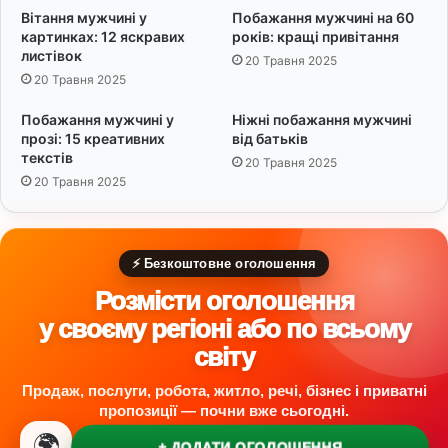
Вітання мужчині у
Побажання мужчині на 60
картинках: 12 яскравих
років: кращі привітання
листівок
20 Травня 2025
20 Травня 2025
Побажання мужчині у
Ніжні побажання мужчині
прозі: 15 креативних
від батьків
текстів
20 Травня 2025
20 Травня 2025
⚡ Безкоштовне оголошення
Розмісти оголошення
у своєму регіоні або по всьому
світу
Продаж, послуги, робота, житло, речі, бізнес і приватні
пропозиції — почни вже сьогодні.
🌍
+ ДОДАТИ ОГОЛОШЕННЯ