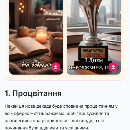
Затишне побажання на
Вітальна листівка до Дня
добраніч з книгою,
народження шефа з
свічкою та чаєм
кубком найкращого
1. Процвітання
керівника
Нехай ця нова декада буде сповнена процвітанням у
всіх сферах життя. Бажаємо, щоб твої зусилля та
наполеглива праця принесли гідні плоди, а всі
починання були вдалими та успішними.