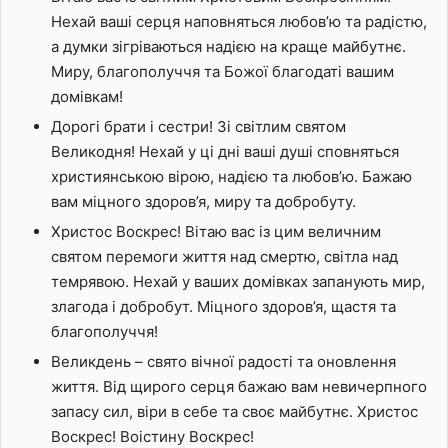
Нехай ваші серця наповняться любов’ю та радістю,
а думки зігріваються надією на краще майбутнє.
Миру, благополуччя та Божої благодаті вашим
домівкам!
Дорогі брати і сестри! Зі світлим святом
Великодня! Нехай у ці дні ваші душі сповняться
християнською вірою, надією та любов’ю. Бажаю
вам міцного здоров’я, миру та добробуту.
Христос Воскрес! Вітаю вас із цим величним
святом перемоги життя над смертю, світла над
темрявою. Нехай у ваших домівках запанують мир,
злагода і добробут. Міцного здоров’я, щастя та
благополуччя!
Великдень – свято вічної радості та оновлення
життя. Від щирого серця бажаю вам невичерпного
запасу сил, віри в себе та своє майбутнє. Христос
Воскрес! Воістину Воскрес!