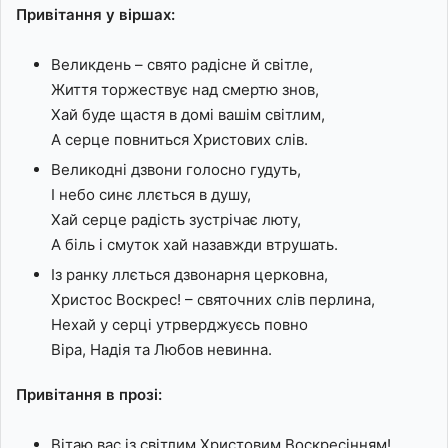
Привітання у віршах:
Великдень – свято радісне й світле,
Життя торжествує над смертю знов,
Хай буде щастя в домі вашім світлим,
А серце повниться Христових слів.
Великодні дзвони голосно гудуть,
І небо синє ллється в душу,
Хай серце радість зустрічає люту,
А біль і смуток хай назавжди втрушать.
Із ранку ллється дзвонарня церковна,
Христос Воскрес! – святочних слів перлина,
Нехай у серці утрверджуєсь повно
Віра, Надія та Любов невинна.
Привітання в прозі:
Вітаю вас із світлим Христовим Воскресінням!