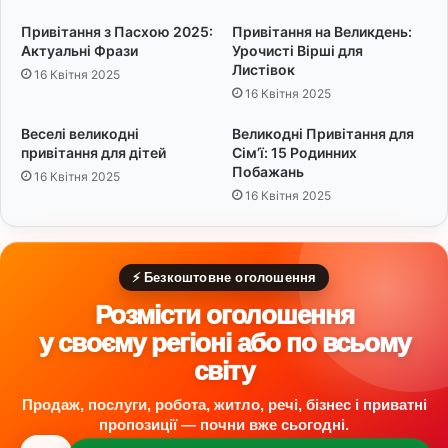
о
р
в
и
Привітання з Пасхою 2025:
Привітання на Великдень:
а
х
Актуальні Фрази
Урочисті Вірші для
п
Листівок
16 Квітня 2025
о
16 Квітня 2025
б
а
Веселі великодні
Великодні Привітання для
ж
привітання для дітей
Сім’ї: 15 Родинних
а
Побажань
16 Квітня 2025
н
16 Квітня 2025
ь
⚡ Безкоштовне оголошення
Розмісти оголошення
у своєму регіоні або по всьому
світу
Продаж, послуги, робота, житло, речі, бізнес і приватні
пропозиції — почни вже сьогодні.