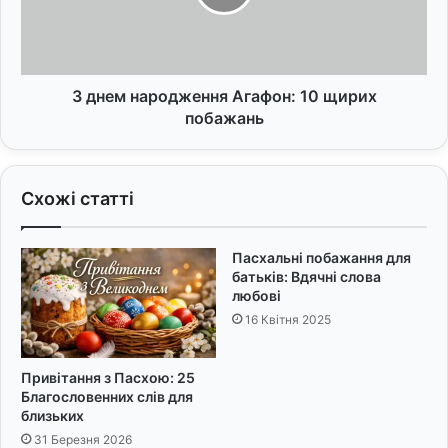
к
н
е
а
р
р
і
о
в
д
З днем народження Агафон: 10 щирих
н
ж
побажань
и
е
к
н
і
н
Схожі статті
в
я
:
А
о
г
Пасхальні побажання для
ф
а
батьків: Вдячні слова
і
ф
любові
ц
о
16 Квітня 2025
і
н
й
:
н
1
Привітання з Пасхою: 25
і
0
Благословенних слів для
с
щ
близьких
л
и
31 Березня 2026