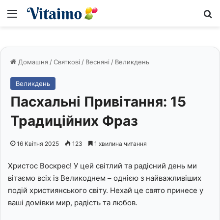
Меню
S
Домашня
/
Святкові
/
Весняні
/
Великдень
Великдень
Пасхальні Привітання: 15
Традиційних Фраз
16 Квітня 2025
123
1 хвилина читання
Христос Воскрес! У цей світлий та радісний день ми
вітаємо всіх із Великоднем – однією з найважливіших
подій християнського світу. Нехай це свято принесе у
ваші домівки мир, радість та любов.