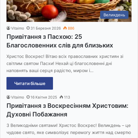
Великдень
Vitaimo
31 Березня 2026
886
Привітання з Пасхою: 25
Благословенних слів для близьких
Христос Воскрес! Вітаю всіх православних християн зі
світлим святом Пасхи! Нехай ці благословенні дні
наповнять ваші серця радістю, миром і…
Читати більше
Vitaimo
16 Квітня 2025
113
Привітання з Воскресінням Христовим:
Духовні Побажання
З Великодніми святами! Христос Воскрес! Великдень – це
чудове свято, яке символізує перемогу життя над смертю