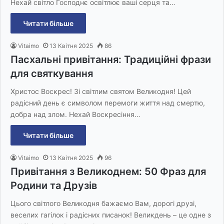
Нехай світло Господнє освітлює ваші серця та…
Читати більше
Vitaimo
13 Квітня 2025
86
Пасхальні привітання: Традиційні фрази
для святкування
Христос Воскрес! Зі світлим святом Великодня! Цей
радісний день є символом перемоги життя над смертю,
добра над злом. Нехай Воскресіння…
Читати більше
Vitaimo
13 Квітня 2025
96
Привітання з Великоднем: 50 Фраз для
Родини та Друзів
Цього світлого Великодня бажаємо Вам, дорогі друзі,
веселих гагілок і радісних писанок! Великдень – це одне з