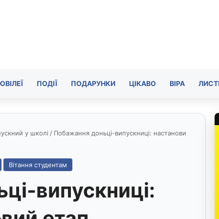
ЮВІЛЕЇ
ПОДІЇ
ПОДАРУНКИ
ЦІКАВО
ВІРА
ЛИСТ
ускний у школі
/
Побажання доньці-випускниці: настанови
Вітання студентам
ці-випускниці:
овий етап