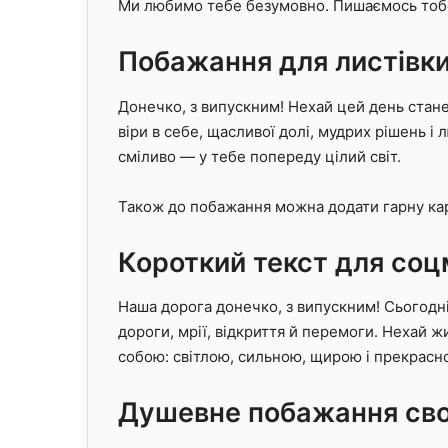
Ми любимо тебе безумовно. Пишаємось тобо
Побажання для листівк
Донечко, з випускним! Нехай цей день стан
віри в себе, щасливої долі, мудрих рішень і 
сміливо — у тебе попереду цілий світ.
Також до побажання можна додати гарну кар
Короткий текст для со
Наша дорога донечко, з випускним! Сьогод
дороги, мрії, відкриття й перемоги. Нехай 
собою: світлою, сильною, щирою і прекрас
Душевне побажання сво