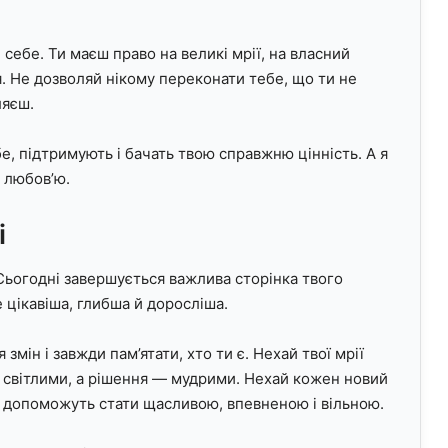
себе. Ти маєш право на великі мрії, на власний
тя. Не дозволяй нікому переконати тебе, що ти не
ляєш.
е, підтримують і бачать твою справжню цінність. А я
 любов’ю.
і
Сьогодні завершується важлива сторінка твого
 цікавіша, глибша й доросліша.
змін і завжди пам’ятати, хто ти є. Нехай твої мрії
 світлими, а рішення — мудрими. Нехай кожен новий
і допоможуть стати щасливою, впевненою і вільною.