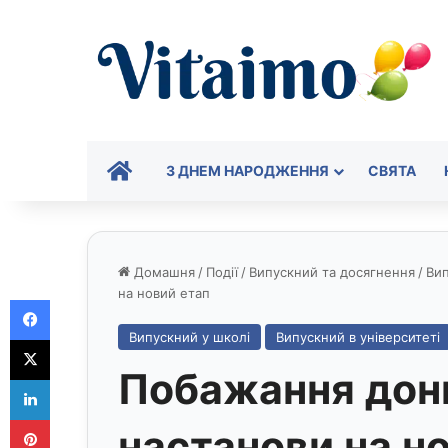
ГОЛОВНА
З ДНЕМ НАРОДЖЕННЯ
СВЯТА
Домашня
/
Події
/
Випускний та досягнення
/
Вип
на новий етап
Facebook
Випускний у школі
Випускний в університеті
X
Побажання донь
LinkedIn
Pinterest
настанови на н