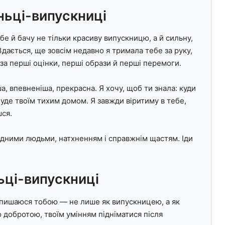
ньці-випускниці
бе й бачу не тільки красиву випускницю, а й сильну,
 Здається, ще зовсім недавно я тримала тебе за руку,
а перші оцінки, перші образи й перші перемоги.
, впевненіша, прекрасна. Я хочу, щоб ти знала: куди
уде твоїм тихим домом. Я завжди віритиму в тебе,
шся.
ідними людьми, натхненням і справжнім щастям. Іди
ьці-випускниці
 пишаюся тобою — не лише як випускницею, а як
добротою, твоїм умінням підніматися після