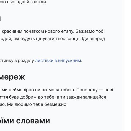
ю сьогодні й завжди.
и
е красивим початком нового етапу. Бажаємо тобі
людей, які будуть цінувати твоє серце. Іди вперед
тинку з розділу
листівки з випускним
.
цмереж
ні ми неймовірно пишаємося тобою. Попереду — нові
життя буде добрим до тебе, а ти завжди залишайся
ною. Ми любимо тебе безмежно.
їми словами