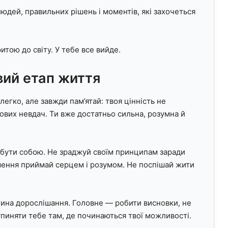
людей, правильних рішень і моментів, які захочеться
итою до світу. У тебе все вийде.
вий етап життя
егко, але завжди пам’ятай: твоя цінність не
ових невдач. Ти вже достатньо сильна, розумна й
о бути собою. Не зраджуй своїм принципам заради
ішення приймай серцем і розумом. Не поспішай жити
тина дорослішання. Головне — робити висновки, не
зупиняти тебе там, де починаються твої можливості.