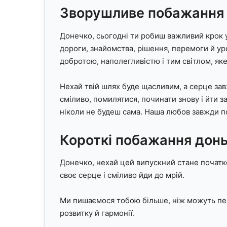
Зворушливе побажання 
Донечко, сьогодні ти робиш важливий крок 
дороги, знайомства, рішення, перемоги й 
добротою, наполегливістю і тим світлом, яке
Нехай твій шлях буде щасливим, а серце зав
сміливо, помилятися, починати знову і йти з
ніколи не будеш сама. Наша любов завжди по
Короткі побажання донь
Донечко, нехай цей випускний стане початк
своє серце і сміливо йди до мрій.
Ми пишаємося тобою більше, ніж можуть пер
розвитку й гармонії.