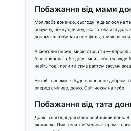
Побажання від мами до
Моя люба донечко, сьогодні я дивлюся на те
розумну, ніжну дівчину, яка готова йти далі.
допомагала збирати портфель, хвилювалася з
А сьогодні переді мною стоїш ти — доросліша
б не привела тебе доля, моя любов завжди б
навіть тоді, коли ти сама раптом засумніває
Нехай твоє життя буде наповнене добром, г
вперед сміливо, доню. Світ чекає на тебе.
Побажання від тата дон
Доню, сьогодні для мене особливий день. Я
людиною. Пишаюся твоїм характером, твоєю 