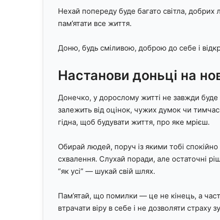
Нехай попереду буде багато світла, добрих 
пам’ятати все життя.
Доню, будь сміливою, доброю до себе і відкр
Настанови доньці на но
Донечко, у дорослому житті не завжди буде л
залежить від оцінок, чужих думок чи тимчас
гідна, щоб будувати життя, про яке мрієш.
Обирай людей, поруч із якими тобі спокійн
схвалення. Слухай поради, але остаточні р
“як усі” — шукай свій шлях.
Пам’ятай, що помилки — це не кінець, а час
втрачати віру в себе і не дозволяти страху 