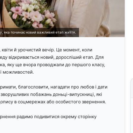
, яка починає новий важливий етап життя.
квіти й урочистий вечір. Це момент, коли
еду відкривається новий, доросліший етап. Для
ька, яку ще вчора проводжали до першого класу,
й і можливостей.
тримати, благословити, нагадати про любов і дати
 зворушливих побажань доньці-випускниці, які
допису в соцмережах або особистого звернення.
ернення радимо подивитися окрему сторінку