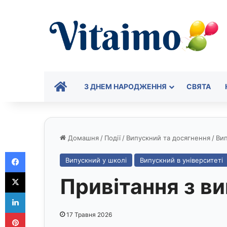
ГОЛОВНА
З ДНЕМ НАРОДЖЕННЯ
СВЯТА
Домашня
/
Події
/
Випускний та досягнення
/
Вип
Facebook
Випускний у школі
Випускний в університеті
X
Привітання з ви
LinkedIn
Pinterest
17 Травня 2026