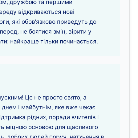
дом, дружбою та першими
ереду відкриваються нові
оги, які обов’язково приведуть до
еред, не боятися змін, вірити у
ати: найкраще тільки починається.
ускним! Це не просто свято, а
днем і майбутнім, яке вже чекає
ідтримка рідних, поради вчителів і
ть міцною основою для щасливого
ь, добрих людей поруч, натхнення в