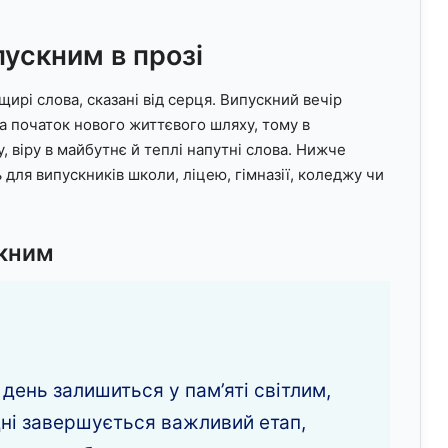
пускним в прозі
щирі слова, сказані від серця. Випускний вечір
а початок нового життєвого шляху, тому в
, віру в майбутнє й теплі напутні слова. Нижче
ть для випускників школи, ліцею, гімназії, коледжу чи
скним
 день залишиться у пам’яті світлим,
дні завершується важливий етап,