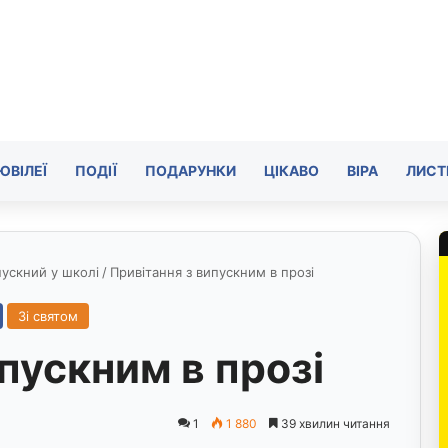
ЮВІЛЕЇ
ПОДІЇ
ПОДАРУНКИ
ЦІКАВО
ВІРА
ЛИСТ
ускний у школі
/
Привітання з випускним в прозі
Зі святом
пускним в прозі
1
1 880
39 хвилин читання