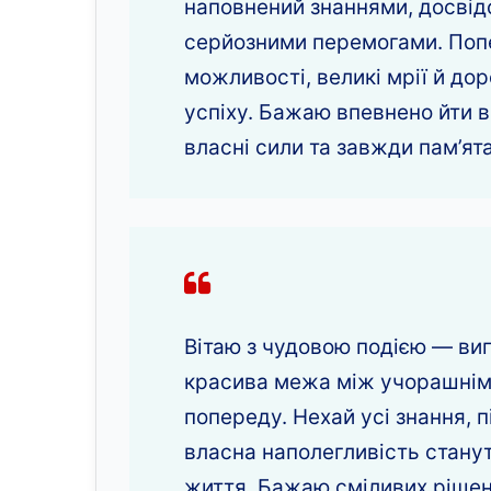
наповнений знаннями, досві
серйозними перемогами. Поп
можливості, великі мрії й дор
успіху. Бажаю впевнено йти вп
власні сили та завжди пам’ят
Вітаю з чудовою подією — вип
красива межа між учорашнім 
попереду. Нехай усі знання, п
власна наполегливість стану
життя. Бажаю сміливих рішен