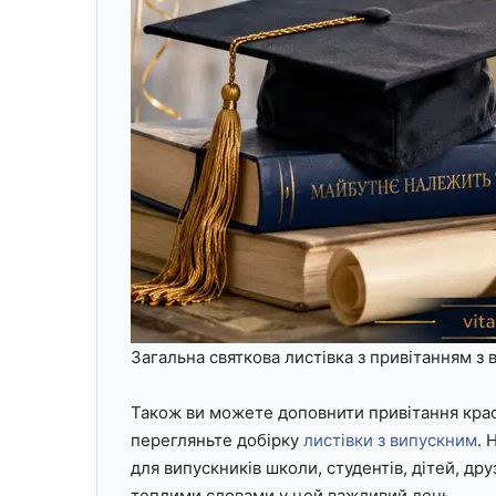
Загальна святкова листівка з привітанням з
Також ви можете доповнити привітання кра
перегляньте добірку
листівки з випускним
. 
для випускників школи, студентів, дітей, друзі
теплими словами у цей важливий день.