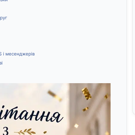
друг
S і месенджерів
зі