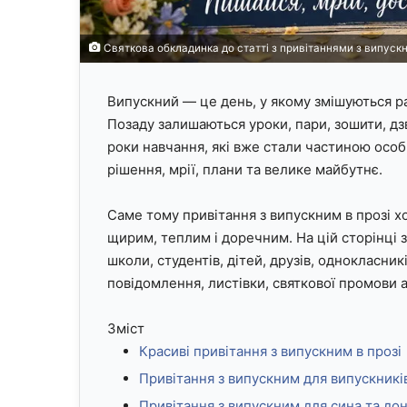
Святкова обкладинка до статті з привітаннями з випускн
Випускний — це день, у якому змішуються рад
Позаду залишаються уроки, пари, зошити, дз
роки навчання, які вже стали частиною особи
рішення, мрії, плани та велике майбутнє.
Саме тому привітання з випускним в прозі х
щирим, теплим і доречним. На цій сторінці з
школи, студентів, дітей, друзів, однокласникі
повідомлення, листівки, святкової промови 
Зміст
Красиві привітання з випускним в прозі
Привітання з випускним для випускникі
Привітання з випускним для сина та до