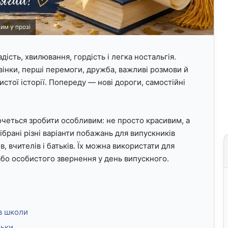
им у прозі
ість, хвилювання, гордість і легка ностальгія.
вінки, перші перемоги, дружба, важливі розмови й
стої історії. Попереду — нові дороги, самостійні
очеться зробити особливим: не просто красивим, а
ібрані різні варіанти побажань для випускників
в, вчителів і батьків. Їх можна використати для
або особистого звернення у день випускного.
в школи
ньки