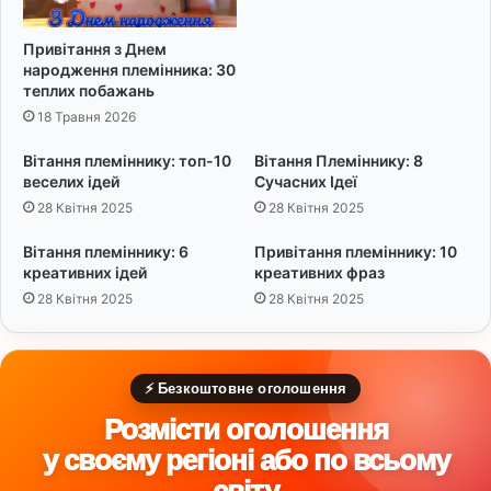
о
п
з
о
Привітання з Днем
д
б
народження племінника: 30
о
а
теплих побажань
р
ж
18 Травня 2026
о
а
в
н
Вітання племіннику: топ-10
Вітання Племіннику: 8
’
ь
веселих ідей
Сучасних Ідеї
я
28 Квітня 2025
28 Квітня 2025
Вітання племіннику: 6
Привітання племіннику: 10
креативних ідей
креативних фраз
28 Квітня 2025
28 Квітня 2025
⚡ Безкоштовне оголошення
Розмісти оголошення
у своєму регіоні або по всьому
світу