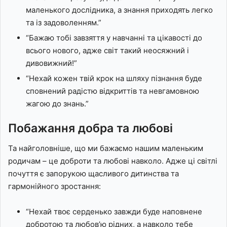
маленького дослідника, а знання приходять легко
та із задоволенням.”
“Бажаю тобі завзяття у навчанні та цікавості до
всього нового, адже світ такий неосяжний і
дивовижний!”
“Нехай кожен твій крок на шляху пізнання буде
сповнений радістю відкриттів та невгамовною
жагою до знань.”
Побажання добра та любові
Та найголовніше, що ми бажаємо нашим маленьким
родичам – це доброти та любові навколо. Адже ці світлі
почуття є запорукою щасливого дитинства та
гармонійного зростання:
“Нехай твоє серденько завжди буде наповнене
добротою та любов’ю рідних, а навколо тебе