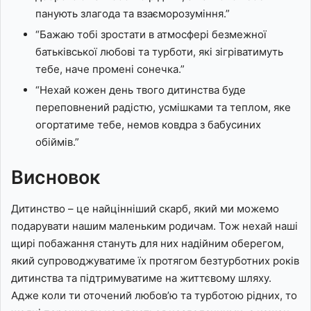
панують злагода та взаєморозуміння.”
“Бажаю тобі зростати в атмосфері безмежної
батьківської любові та турботи, які зігріватимуть
тебе, наче промені сонечка.”
“Нехай кожен день твого дитинства буде
переповнений радістю, усмішками та теплом, яке
огортатиме тебе, немов ковдра з бабусиних
обіймів.”
Висновок
Дитинство – це найцінніший скарб, який ми можемо
подарувати нашим маленьким родичам. Тож нехай наші
щирі побажання стануть для них надійним оберегом,
який супроводжуватиме їх протягом безтурботних років
дитинства та підтримуватиме на життєвому шляху.
Адже коли ти оточений любов’ю та турботою рідних, то