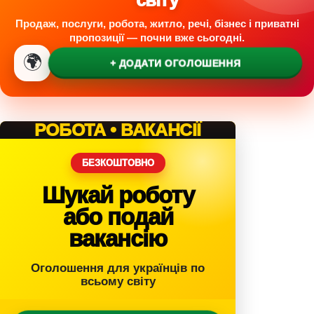
Продаж, послуги, робота, житло, речі, бізнес і приватні
пропозиції — почни вже сьогодні.
🌍
+ ДОДАТИ ОГОЛОШЕННЯ
РОБОТА • ВАКАНСІЇ
БЕЗКОШТОВНО
Шукай роботу
або подай
вакансію
Оголошення для українців по
всьому світу