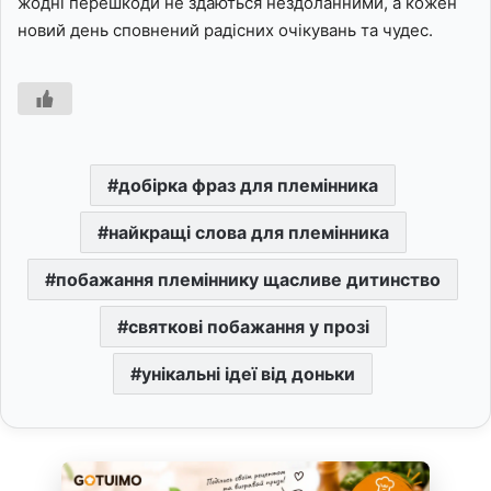
жодні перешкоди не здаються нездоланними, а кожен
новий день сповнений радісних очікувань та чудес.
добірка фраз для племінника
найкращі слова для племінника
побажання племіннику щасливе дитинство
святкові побажання у прозі
унікальні ідеї від доньки