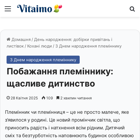
Меню
S
Домашня
/
День народження: добірки привітань і
листівок
/
Кохані люди
/
З Днем народження племіннику
З Днем народження племіннику
Побажання племіннику:
щасливе дитинство
28 Квітня 2025
109
2 хвилин читання
Племінник чи племінниця – це не просто малече, яке
з’явилося у родині. Це новий промінчик світла, що
приносить радість і натхнення всім рідним. Дитячий
сміх та безтурботність наповнюють будинок особливою