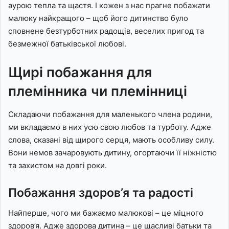
аурою тепла та щастя. І кожен з нас прагне побажати
малюку найкращого – щоб його дитинство було
сповнене безтурботних радощів, веселих пригод та
безмежної батьківської любові.
Щирі побажання для
племінника чи племінниці
Складаючи побажання для маленького члена родини,
ми вкладаємо в них усю свою любов та турботу. Адже
слова, сказані від щирого серця, мають особливу силу.
Вони немов зачаровують дитину, огортаючи її ніжністю
та захистом на довгі роки.
Побажання здоров’я та радості
Найперше, чого ми бажаємо малюкові – це міцного
здоров’я. Адже здорова дитина – це щасливі батьки та