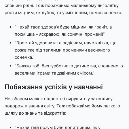
спокійні рідні. Тож побажаймо маленькому янголятку
рости міцним, як дубок, та усміхненим, немов сонечко:
“Нехай твоє здоров’я буде міцним, як граніт, а
посмішка – яскравою, як сонячні промені!”
“Зростай здоровим та радісним, наче квітка, що
розквітає під теплими променями весняного
сонечка.”
“Бажаю тобі безтурботного дитинства, сповненого
веселими іграми та дзвінким сміхом.”
Побажання успіхів у навчанні
Незабаром малюк підросте і вирушить у захопливу
подорож пізнання світу. Тож побажаймо йому легкого
шляху до знань та відкриттів:
“Нехай твій розум буде допитливим, як у