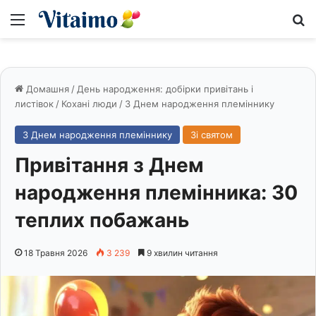
Меню
S
Домашня
/
День народження: добірки привітань і
листівок
/
Кохані люди
/
З Днем народження племіннику
З Днем народження племіннику
Зі святом
Привітання з Днем
народження племінника: 30
теплих побажань
18 Травня 2026
3 239
9 хвилин читання