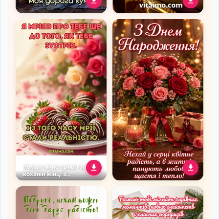
Морське привітання кумі
Стильна листівка до дня
з Днем народження на
народження чоловіку з
заході сонця
побажаннями мрій і
перемог
Романтичне привітання
коханій жінці з
полуницею в шоколаді та
трояндами
Листівка з днем
народження з
трояндами, свічками та
подарунком