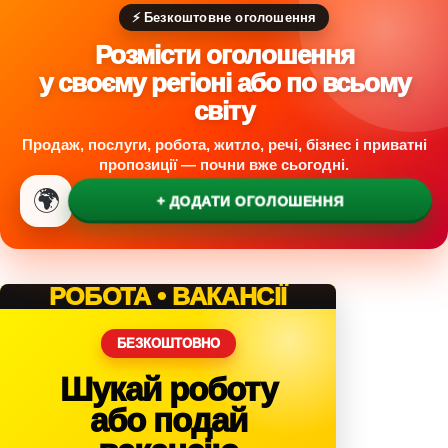
в
л
⚡ Безкоштовне оголошення
і
Розмісти оголошення
с
л
у своєму регіоні або по всьому
о
світу
в
а
Продаж, послуги, робота, житло, речі, бізнес і приватні
д
пропозиції — почни вже сьогодні.
л
🌍
+ ДОДАТИ ОГОЛОШЕННЯ
я
м
а
л
е
РОБОТА • ВАКАНСІЇ
ч
і
БЕЗКОШТОВНО
Шукай роботу
або подай