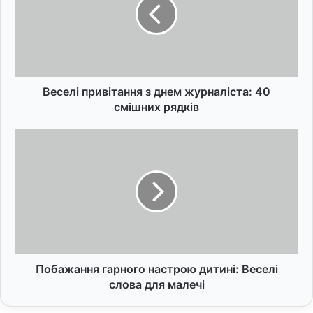
е
л
і
п
р
и
в
Веселі привітання з днем журналіста: 40
і
смішних рядків
т
а
П
н
о
н
б
я
а
з
ж
д
а
н
н
е
н
м
я
ж
г
Побажання гарного настрою дитині: Веселі
у
а
слова для малечі
р
р
н
н