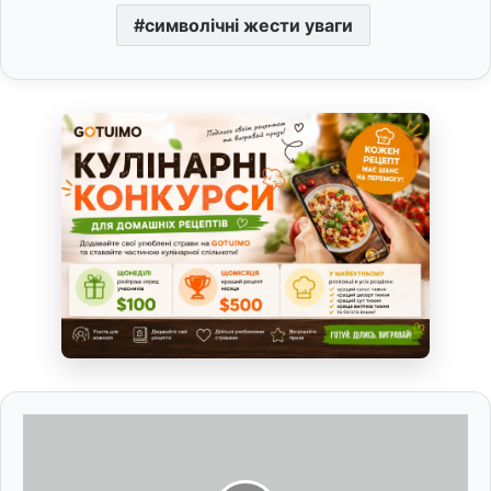
символічні жести уваги
В
е
с