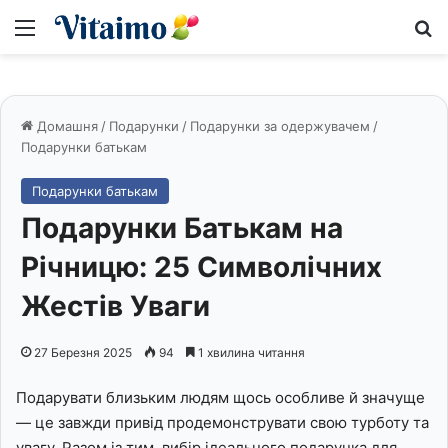
Меню
S
Домашня
/
Подарунки
/
Подарунки за одержувачем
/
Подарунки батькам
Подарунки батькам
Подарунки Батькам на
Річницю: 25 Символічних
Жестів Уваги
27 Березня 2025
94
1 хвилина читання
Подарувати близьким людям щось особливе й значуще
— це завжди привід продемонструвати свою турботу та
увагу. Разом із тим, вибір ідеального подарунка для