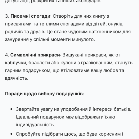
дегустації, розкритих та інших аксесуарів.
3.
Писемні спогади
: Створіть для них книгу з
присвятами та теплими спогадами від дітей, онуків,
родичів та друзів. Це стане чудовим натхненником для
занурення у спільні моменти минулого.
4.
Символічні прикраси
: Вишукані прикраси, як-от
каблучки, браслети або кулони з гравіюванням, стануть
гарним подарунком, що втілюватиме вашу любов та
вдячність.
Поради щодо вибору подарунків:
Звертайте увагу на уподобання й інтереси батьків.
Ідеальний подарунок має відображати їхню
індивідуальність.
Спробуйте підібрати щось, що буде корисним і