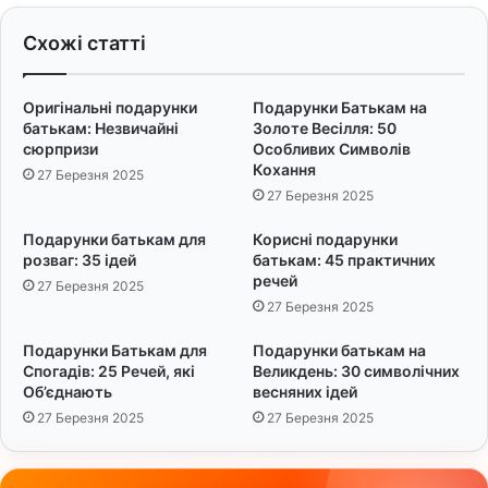
а
о
Схожі статті
л
г
і
о
с
н
Оригінальні подарунки
Подарунки Батькам на
т
а
батькам: Незвичайні
Золоте Весілля: 50
а
с
сюрпризи
Особливих Символів
:
т
Кохання
27 Березня 2025
4
р
27 Березня 2025
0
о
с
ю
Подарунки батькам для
Корисні подарунки
м
д
розваг: 35 ідей
батькам: 45 практичних
і
и
речей
27 Березня 2025
ш
т
27 Березня 2025
н
и
и
н
Подарунки Батькам для
Подарунки батькам на
х
і
Спогадів: 25 Речей, які
Великдень: 30 символічних
р
:
Об’єднають
весняних ідей
я
В
27 Березня 2025
27 Березня 2025
д
е
к
с
і
е