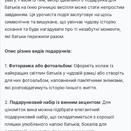
батьків на їхню річницю весілля може стати непростим
завданням. Ця урочиста подія заслуговує на щось
символічне та вишукане, що увінчає чудову історію
кохання та буде нагадувати про ті незабутні моменти,
які батьки пережили разом.
Опис різних видів подарунків:
1.
Фоторамка або фотоальбом
: Оформіть колаж із
найкращих світлин батьків у чудовій рамці або створіть
для них фотоальбом, наповнений пам’ятними знімками,
які розповідатимуть історію їхнього життя.
2.
Подарунковий набір із винним акцентом
: Для
ціноміток вина можна підібрати елегантний
подарунковий набір, що складатиметься з хорошої
пляшки улюбленого напою батьків, бокалів для