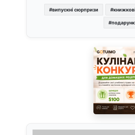
випускні сюрпризи
книжков
подарунк
С