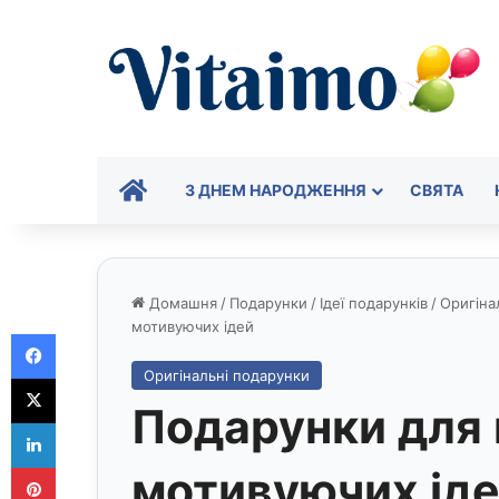
ГОЛОВНА
З ДНЕМ НАРОДЖЕННЯ
СВЯТА
Домашня
/
Подарунки
/
Ідеї подарунків
/
Оригіна
мотивуючих ідей
Facebook
Оригінальні подарунки
X
Подарунки для 
LinkedIn
Pinterest
мотивуючих ід