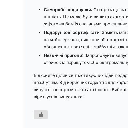
Саморобні подарунки
: Створіть щось 
цінність. Це може бути вишита скатерти
ж фотоальбом із спогадами про спільни
Подарункові сертифікати
: Замість ма
на майстер-клас, вишколи або ж дозвіл 
обладнання, пов’язані з майбутнім зах
Незвичні пригоди
: Запропонуйте випуск
стрибок із парашутом або екстремальну 
Відкрийте цілий світ мотивуючих ідей подару
незабутнім. Від корисних гаджетів для кар’
випускні сюрпризи та багато іншого. Вибері
віру в успіх випускника!