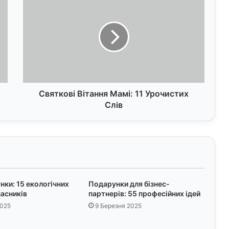
в
я
т
к
о
в
і
В
і
Святкові Вітання Мамі: 11 Урочистих
т
Слів
а
н
н
я
М
а
м
ки: 15 екологічних
Подарунки для бізнес-
і
часників
партнерів: 55 професійних ідей
:
2025
9 Березня 2025
1
1