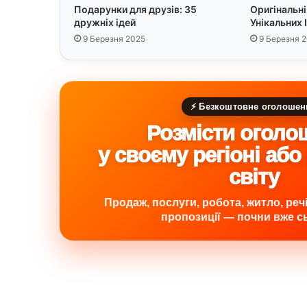
:
Подарунки для друзів: 35
Оригінальні
Т
дружніх ідей
Унікальних І
е
9 Березня 2025
9 Березня 
п
л
і
в
и
⚡ Безкоштовне оголошен
р
Розмісти оголо
а
з
у своєму регіоні або
и
світу
Продаж, послуги, робота, житло, речі,
пропозиції — почни вже сь