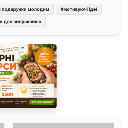
і подарунки молодим
мотивуючі ідеї
и для випускників
С