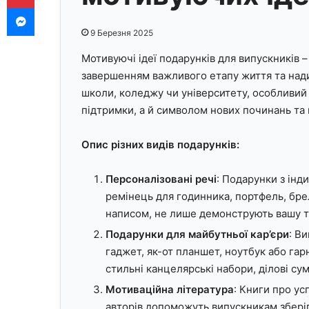
Messenger
9 Березня 2025
Мотивуючі ідеї подарунків для випускників 
завершенням важливого етапу життя та надих
школи, коледжу чи університету, особливи
підтримки, а й символом нових починань та
Опис різних видів подарунків:
Персоналізовані речі
: Подарунки з інд
ремінець для годинника, портфель, бр
написом, не лише демонструють вашу ту
Подарунки для майбутньої кар’єри
: В
гаджет, як-от планшет, ноутбук або га
стильні канцелярські набори, ділові су
Мотиваційна література
: Книги про ус
авторів допоможуть випускникам зберіга