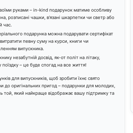
своїми руками – in-kind подарунок матиме особливу
на, розписані чашки, в’язані шкарпетки чи светр або
й час.
теріального подарунка можна подарувати сертифікат
витратити певну суму на курси, книги чи
опленням випускника.
нику незабутній досвід, як-от політ на літаку,
поїздку – це буде спогад на все життя!
нків для випускників, щоб зробити їхнє свято
єри до оригінальних пригод – подарунки для молодих,
ть той, який найкраще відображає вашу підтримку та