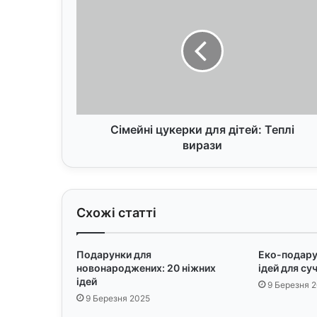
і
м
е
й
н
і
ц
у
к
Сімейні цукерки для дітей: Теплі
е
вирази
р
к
и
д
Схожі статті
л
я
д
Подарунки для
Еко-подарун
і
новонароджених: 20 ніжних
ідей для су
т
ідей
9 Березня 
е
9 Березня 2025
й