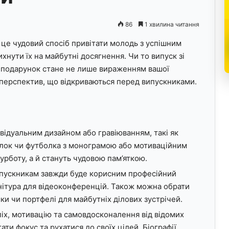
86
1 хвилина читання
– це чудовий спосіб привітати молодь з успішним
нути їх на майбутні досягнення. Чи то випуск зі
й подарунок стане не лише вираженням вашої
 перспектив, що відкриваються перед випускниками.
ивідуальним дизайном або гравіюванням, такі як
елок чи футболка з монограмою або мотиваційним
рботу, а й стануть чудовою пам’яткою.
ипускникам завжди буде корисним професійний
рнітура для відеоконференцій. Також можна обрати
мки чи портфелі для майбутніх ділових зустрічей.
піх, мотивацію та самовдосконалення від відомих
ти фокус та рухатися до своїх цілей. Біографії