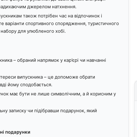
 надихаючим джерелом натхнення.
пускникам також потрібен час на відпочинок і
ьте варіанти спортивного спорядження, туристичного
 набору для улюбленого хобі.
кника – обраний напрямок у кар’єрі чи навчанні
інтереси випускника – це допоможе обрати
вді йому сподобається.
унок має бути не лише символічним, а й корисним у
ьну записку чи підібравши подарунок, який
тні подарунки