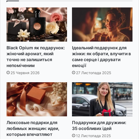
р
ц
о
е
ф
ю
е
в
с
е
і
с
й
і
Black Opium як подарунок:
Ідеальний подарунок для
н
л
жіночий аромат, який
жінки: як обрати, влучити в
і
л
точно не залишиться
саме серце і дарувати
п
я
непоміченим
емоції
р
н
25 Червня 2026
27 Листопада 2025
и
а
в
1
і
5
т
р
а
о
н
к
н
і
я
Люксовые подарки для
Подарунки для дружини:
в
любимых женщин: идеи,
35 особливих ідей
:
которые впечатляют
к
12 Листопада 2025