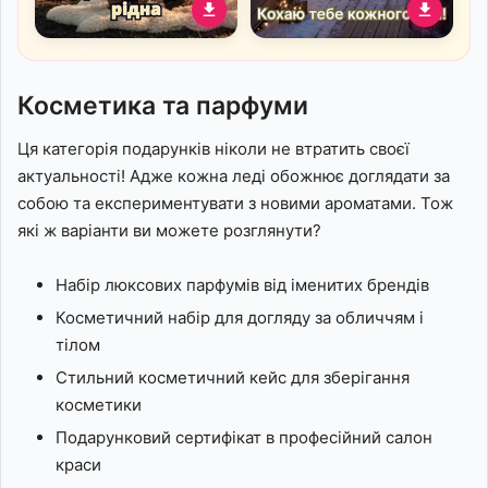
Романтичне привітання
Новорічне привітання
доброго ранку для
для коханої з
коханої в горах під
романтичною терасою та
Косметика та парфуми
теплим пледом
нічним містом
Ця категорія подарунків ніколи не втратить своєї
актуальності! Адже кожна леді обожнює доглядати за
собою та експериментувати з новими ароматами. Тож
які ж варіанти ви можете розглянути?
Набір люксових парфумів від іменитих брендів
Косметичний набір для догляду за обличчям і
тілом
Стильний косметичний кейс для зберігання
косметики
Подарунковий сертифікат в професійний салон
краси