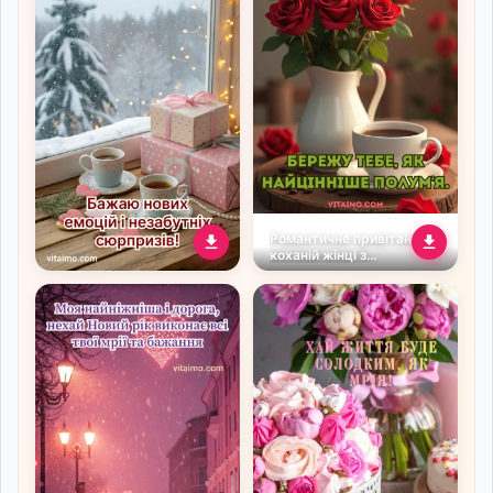
Романтичне привітання
коханій жінці з
трояндами та чашкою
кави
Романтичне зимове
привітання для коханої з
кавою, подарунками та
снігом за вікном