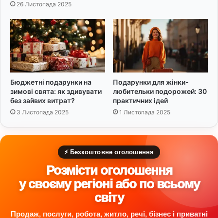
26 Листопада 2025
р
и
ш
т
а
л
е
в
Бюджетні подарунки на
Подарунки для жінки-
і
зимові свята: як здивувати
любительки подорожей: 30
ф
без зайвих витрат?
практичних ідей
р
3 Листопада 2025
1 Листопада 2025
а
з
и
⚡ Безкоштовне оголошення
Розмісти оголошення
у своєму регіоні або по всьому
світу
Продаж, послуги, робота, житло, речі, бізнес і приватні