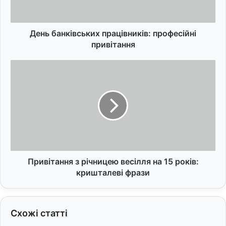
н
к
і
в
День банківських працівників: професійні
с
привітання
ь
к
П
и
р
х
и
п
в
р
і
а
т
ц
а
і
н
в
н
н
я
Привітання з річницею весілля на 15 років:
и
з
кришталеві фрази
к
р
і
і
в
ч
Схожі статті
:
н
п
и