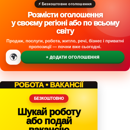
д
⚡ Безкоштовне оголошення
л
я
Розмісти оголошення
ж
у своєму регіоні або по всьому
і
світу
н
к
Продаж, послуги, робота, житло, речі, бізнес і приватні
и
пропозиції — почни вже сьогодні.
🌍
+ ДОДАТИ ОГОЛОШЕННЯ
РОБОТА • ВАКАНСІЇ
БЕЗКОШТОВНО
Шукай роботу
або подай
вакансію