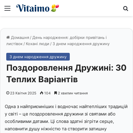
Меню
S
Домашня
/
День народження: добірки привітань і
листівок
/
Кохані люди
/
З днем народження дружину
З днем народження дружину
Поздоровлення Дружині: 30
Теплих Варіантів
23 Квітня 2025
104
2 хвилин читання
Одна з найприємніших і водночас найтепліших традицій
у світі – це поздоровлення дружини зі святами або
особливими датами. Ці слова здатні зігріти серце,
наповнити душу ніжністю та створити затишну