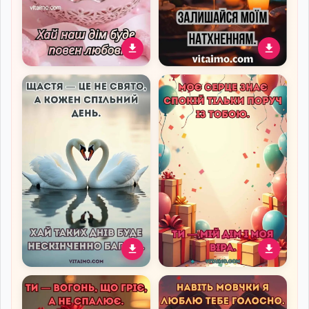
Романтичне новорічне
Романтичне привітання з
привітання для коханої з
Днем народження для
рожевими зірками й
коханої жінки
вогниками
Романтична листівка до
Яскрава святкова
річниці весілля з двома
листівка з кульками та
білими лебедями на воді
подарунками для коханої