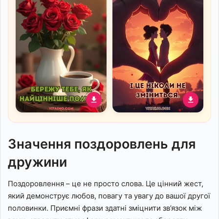
жінки
Романтичне привітання
Романтичне привітання
коханій жінці з
коханій жінці із силуетом
трояндами та чашкою
пари на заході сонця
Значення поздоровлень для
кави
дружини
Поздоровлення – це не просто слова. Це цінний жест,
який демонструє любов, повагу та увагу до вашої другої
половинки. Приємні фрази здатні зміцнити зв’язок між