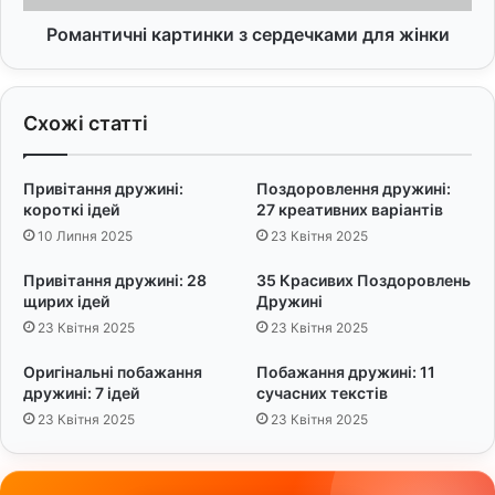
й
н
к
і
Романтичні картинки з сердечками для жінки
р
к
а
а
щ
р
Схожі статті
і
т
П
и
о
н
Привітання дружині:
Поздоровлення дружині:
б
к
короткі ідей
27 креативних варіантів
а
и
10 Липня 2025
23 Квітня 2025
ж
з
а
с
Привітання дружині: 28
35 Красивих Поздоровлень
н
е
щирих ідей
Дружині
н
р
23 Квітня 2025
23 Квітня 2025
я
д
е
Оригінальні побажання
Побажання дружині: 11
ч
дружині: 7 ідей
сучасних текстів
к
23 Квітня 2025
23 Квітня 2025
а
м
и