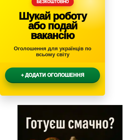
с
БЕЗКОШТОВНО
т
Шукай роботу
и
або подай
вакансію
Оголошення для українців по
всьому світу
+ ДОДАТИ ОГОЛОШЕННЯ