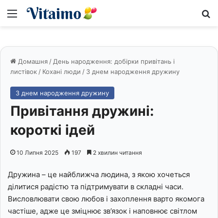
Меню
S
Домашня
/
День народження: добірки привітань і
листівок
/
Кохані люди
/
З днем народження дружину
З днем народження дружину
Привітання дружині:
короткі ідей
10 Липня 2025
197
2 хвилин читання
Дружина – це найближча людина, з якою хочеться
ділитися радістю та підтримувати в складні часи.
Висловлювати свою любов і захоплення варто якомога
частіше, адже це зміцнює зв’язок і наповнює світлом