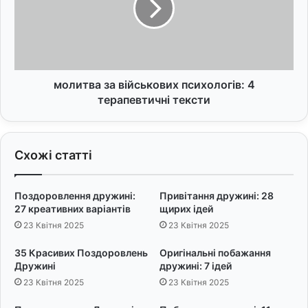
М
т
у
в
д
а
р
з
і
а
В
в
молитва за військових психологів: 4
и
і
терапевтичні тексти
с
й
л
с
о
ь
Схожі статті
в
к
и
о
в
Поздоровлення дружині:
Привітання дружині: 28
и
27 креативних варіантів
щирих ідей
х
23 Квітня 2025
23 Квітня 2025
п
с
35 Красивих Поздоровлень
Оригінальні побажання
и
Дружині
дружині: 7 ідей
х
23 Квітня 2025
23 Квітня 2025
о
л