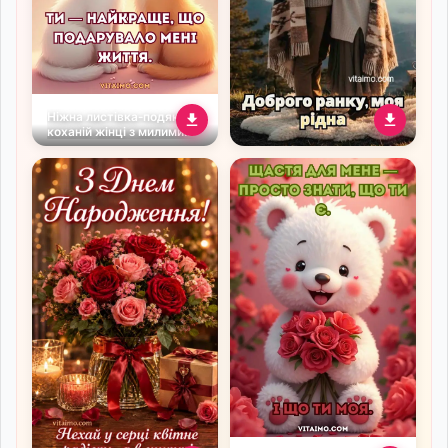
Ніжна листівка‑подяка
коханій жінці з милими
котиками
Романтичне привітання
доброго ранку для
коханої в горах під
теплим пледом