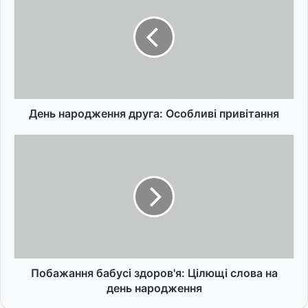
н
ь
н
а
р
о
д
ж
День народження друга: Особливі привітання
е
н
П
н
о
я
б
д
а
р
ж
у
а
г
н
а
н
:
я
О
б
Побажання бабусі здоров'я: Цілющі слова на
с
а
день народження
о
б