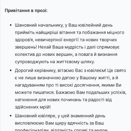
Привітання в прозі:
Шановний начальнику, у Ваш ювілейний день
прийміть найщиріші вітання та побажання міцного
здоров’я, невичерпної енергії та нових творчих
звершень! Нехай Ваша мудрість і далі спрямовує
колектив до нових вершин, а повага й визнання
супроводжують на життєвому шляху.
Дорогий керівнику, вітаємо Вас з ювілеєм! Це свято
є не лише визначною датою у Вашому житті, а й
нагадуванням про ті високі досягнення, якими Ви
можете пишатися. Бажаємо Вам подальших успіхів,
натхнення для нових починань та радості від
здійснених мрій!
Шановний ювіляре, у цей знаменний день
висловлюємо Вам щиру вдячність за Ваш
професіоналізм, відданість справі та мудре