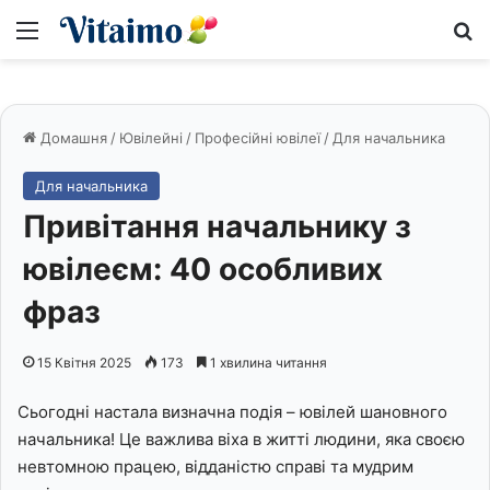
Меню
S
Домашня
/
Ювілейні
/
Професійні ювілеї
/
Для начальника
Для начальника
Привітання начальнику з
ювілеєм: 40 особливих
фраз
15 Квітня 2025
173
1 хвилина читання
Сьогодні настала визначна подія – ювілей шановного
начальника! Це важлива віха в житті людини, яка своєю
невтомною працею, відданістю справі та мудрим