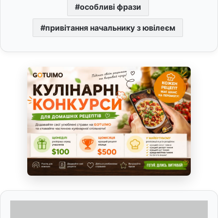
особливі фрази
привітання начальнику з ювілеєм
Д
е