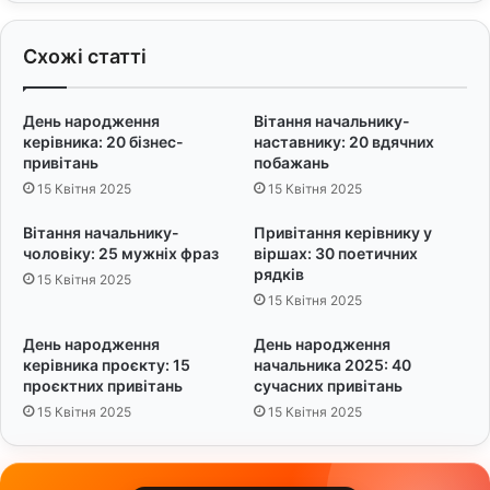
б
у
л
с
Схожі статті
и
і
в
з
і
д
День народження
Вітання начальнику-
п
о
керівника: 20 бізнес-
наставнику: 20 вдячних
р
р
привітань
побажань
и
о
15 Квітня 2025
15 Квітня 2025
в
в
і
'
Вітання начальнику-
Привітання керівнику у
т
я
чоловіку: 25 мужніх фраз
віршах: 30 поетичних
а
:
рядків
15 Квітня 2025
н
Ц
15 Квітня 2025
н
і
я
л
День народження
День народження
ю
керівника проєкту: 15
начальника 2025: 40
щ
проєктних привітань
сучасних привітань
і
15 Квітня 2025
15 Квітня 2025
с
л
о