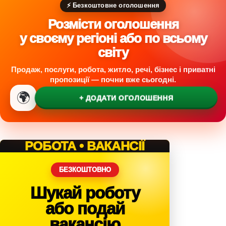
в
⚡ Безкоштовне оголошення
а
Розмісти оголошення
н
а
у своєму регіоні або по всьому
д
світу
е
н
Продаж, послуги, робота, житло, речі, бізнес і приватні
ь
пропозиції — почни вже сьогодні.
н
🌍
а
+ ДОДАТИ ОГОЛОШЕННЯ
р
о
д
ж
РОБОТА • ВАКАНСІЇ
е
н
БЕЗКОШТОВНО
н
я
Шукай роботу
або подай
вакансію