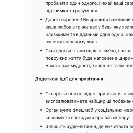
пробачати один одного. Нехай ваші сер
підтримки та розуміння.
Дорогі наречені! Ви зробили важливий к
ваша любов зігріває вас у будь-яку хви
близькими та відданими одна одній. Ба
вашому спільному житті.
Сьогодні ви стали однією сім’єю, і ваша
подружнє життя буде наповнене щирим
Бажаю вам мудрості, терпіння та вміння
Додаткові ідеї для привітання:
Створіть спільне відео-привітання, в я
висловлюватимете найщиріші побажанн
Організуйте флешмоб у соціальних мереж
словами та спогадами про вас як пару.
Запишіть аудіо-вітання, де ви читаєте 