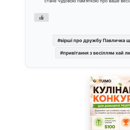
стане чудовою пам’яткою про ваше весі
вірші про дружбу Павличка 
привітання з весіллям хай л