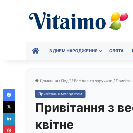
ГОЛОВНА
З ДНЕМ НАРОДЖЕННЯ
СВЯТА
Домашня
/
Події
/
Весілля та заручини
/
Привіта
Facebook
Привітання молодятам
X
Привітання з ве
LinkedIn
квітне
Pinterest