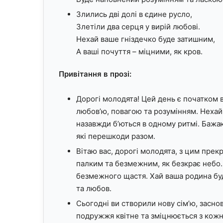
Злились дві долі в єдине русло,
Злетіли два серця у вирій любові.
Нехай ваше гніздечко буде затишним,
А ваші почуття – міцними, як кров.
Привітання в прозі:
Дорогі молодята! Цей день є початком 
любов’ю, повагою та розумінням. Нехай
назавжди б’ються в одному ритмі. Бажаю
які перешкоди разом.
Вітаю вас, дорогі молодята, з цим пре
палким та безмежним, як безкрає небо.
безмежного щастя. Хай ваша родина бу
та любов.
Сьогодні ви створили нову сім’ю, засно
подружжя квітне та зміцнюється з кожн