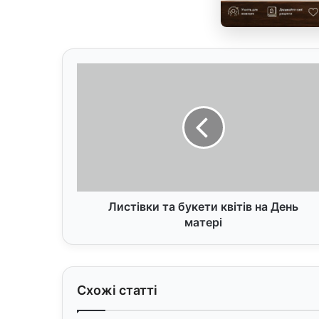
Листівки
та
букети
квітів
на
День
матері
Листівки та букети квітів на День
матері
Схожі статті