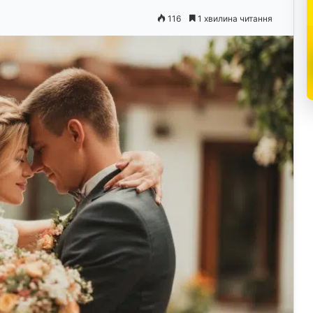
116
1 хвилина читання