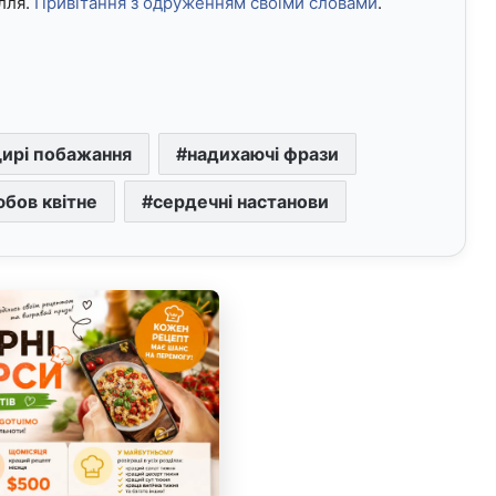
лля.
Привітання з одруженням своїми словами
.
щирі побажання
надихаючі фрази
юбов квітне
сердечні настанови