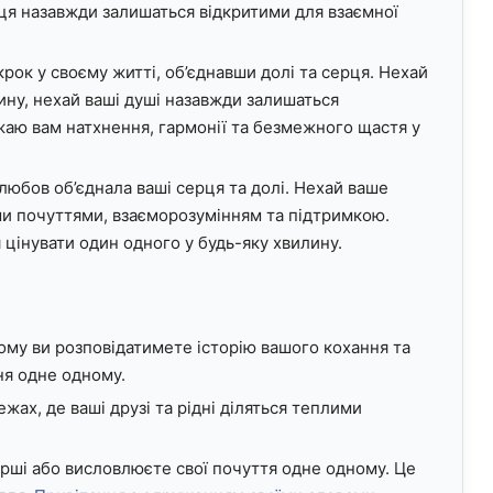
ця назавжди залишаться відкритими для взаємної
рок у своєму житті, об’єднавши долі та серця. Нехай
лину, нехай ваші душі назавжди залишаться
жаю вам натхнення, гармонії та безмежного щастя у
 любов об’єднала ваші серця та долі. Нехай ваше
и почуттями, взаєморозумінням та підтримкою.
 цінувати один одного у будь-яку хвилину.
кому ви розповідатимете історію вашого кохання та
я одне одному.
ах, де ваші друзі та рідні діляться теплими
вірші або висловлюєте свої почуття одне одному. Це