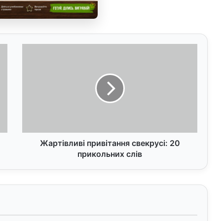
Жартівливі
привітання
свекрусі:
20
прикольних
слів
Жартівливі привітання свекрусі: 20
прикольних слів