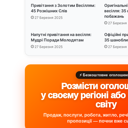
Привітання з Золотим Весіллям:
Оригінальні
45 Розкішних Слів
весілля: 35
побажань
27 Березня 2025
27 Березня
Напутні привітання на весілля:
Офіційні пр
Мудрі Поради Молодятам
35 шанобли
27 Березня 2025
27 Березня
⚡ Безкоштовне оголошен
Розмісти оголо
у своєму регіоні або
світу
Продаж, послуги, робота, житло, речі,
пропозиції — почни вже сь