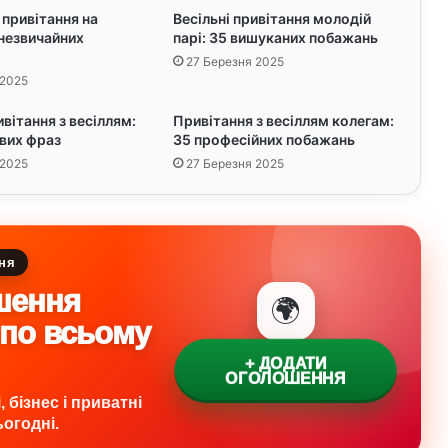
 привітання на
Весільні привітання молодій
 незвичайних
парі: 35 вишуканих побажань
27 Березня 2025
 2025
ивітання з весіллям:
Привітання з весіллям колегам:
вих фраз
35 професійних побажань
 2025
27 Березня 2025
ня
шення
🌍
 по всьому
+ ДОДАТИ
ОГОЛОШЕННЯ
 бізнес і приватні
огодні.