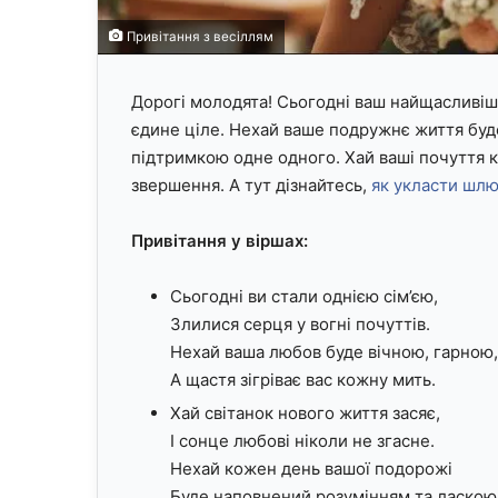
Привітання з весіллям
Дорогі молодята! Сьогодні ваш найщасливіший
єдине ціле. Нехай ваше подружнє життя буд
підтримкою одне одного. Хай ваші почуття к
звершення. А тут дізнайтесь,
як укласти шлю
Привітання у віршах:
Сьогодні ви стали однією сім’єю,
Злилися серця у вогні почуттів.
Нехай ваша любов буде вічною, гарною,
А щастя зігріває вас кожну мить.
Хай світанок нового життя засяє,
І сонце любові ніколи не згасне.
Нехай кожен день вашої подорожі
Буде наповнений розумінням та ласкою