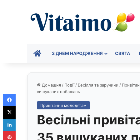
ГОЛОВНА
З ДНЕМ НАРОДЖЕННЯ
СВЯТА
Домашня
/
Події
/
Весілля та заручини
/
Привіта
вишуканих побажань
Facebook
Привітання молодятам
X
Весільні привіт
LinkedIn
Pinterest
35 вишуканих 