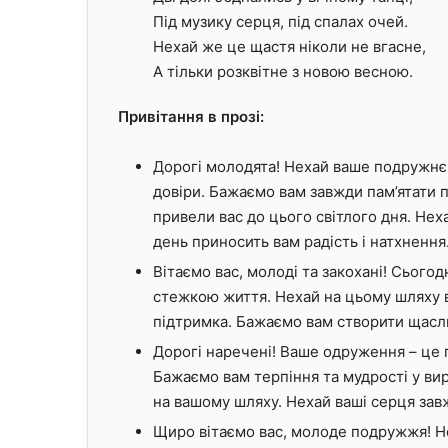
Під музику серця, під спалах очей.
Нехай же це щастя ніколи не вгасне,
А тільки розквітне з новою весною.
Привітання в прозі:
Дорогі молодята! Нехай ваше подружнє
довіри. Бажаємо вам завжди пам’ятати п
привели вас до цього світлого дня. Нех
день приносить вам радість і натхнення
Вітаємо вас, молоді та закохані! Сьогод
стежкою життя. Нехай на цьому шляху 
підтримка. Бажаємо вам створити щаслив
Дорогі наречені! Ваше одруження – це 
Бажаємо вам терпіння та мудрості у вир
на вашому шляху. Нехай ваші серця завж
Щиро вітаємо вас, молоде подружжя! Н