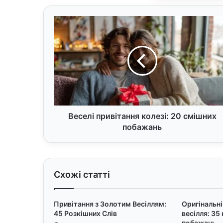
В
е
с
е
л
і
п
р
и
в
Веселі привітання колезі: 20 смішних
і
побажань
т
а
н
н
Схожі статті
я
к
о
Привітання з Золотим Весіллям:
Оригінальні
л
45 Розкішних Слів
весілля: 35
е
побажань