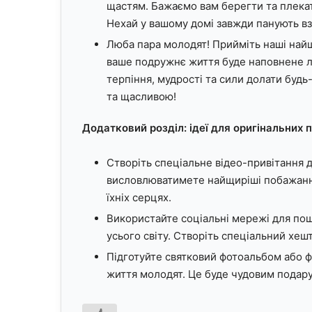
щастям. Бажаємо вам берегти та плекати
Нехай у вашому домі завжди панують вз
Люба пара молодят! Прийміть наші найщ
ваше подружнє життя буде наповнене л
терпіння, мудрості та сили долати будь
та щасливою!
Додатковий розділ: ідеї для оригінальних 
Створіть спеціальне відео-привітання д
висловлюватимете найщиріші побажання
їхніх серцях.
Використайте соціальні мережі для поши
усього світу. Створіть спеціальний хеш
Підготуйте святковий фотоальбом або 
життя молодят. Це буде чудовим подару