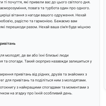
 ті почуття, які привели вас до цього світлого дня.
аєморозуміння, повага та турбота один про одного.
иріші вітання з нагоди вашого одруження. Нехай
юбов’ю, радістю та гармонією. Бажаємо вам
-які перешкоди разом. Нехай ваша сім’я буде міцною
привітань
ля молодят, де ви або їхні близькі люди
 та спогади. Такий сюрприз назавжди залишиться у
рення привітань від рідних, друзів та знайомих з
тег для привітань та поділіться ним з молодятами.
фотокнигу з найкращими спогадами та моментами з
нком на згадку про їхній особливий день.