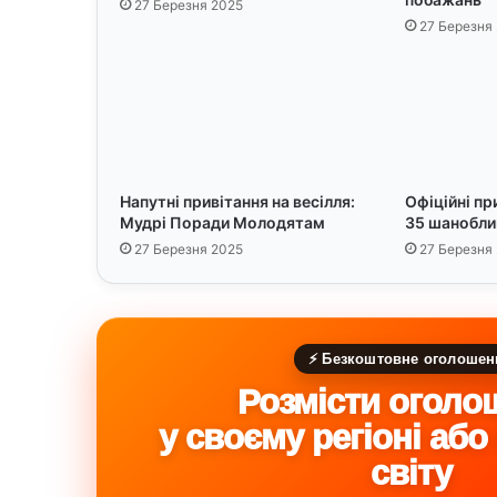
27 Березня 2025
з
27 Березня
і
:
2
0
с
м
і
Напутні привітання на весілля:
Офіційні пр
ш
Мудрі Поради Молодятам
35 шанобли
н
и
27 Березня 2025
27 Березня
х
п
о
б
⚡ Безкоштовне оголошен
а
ж
Розмісти оголо
а
у своєму регіоні або
н
ь
світу