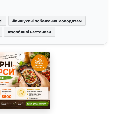
рі
вишукані побажання молодятам
особливі настанови