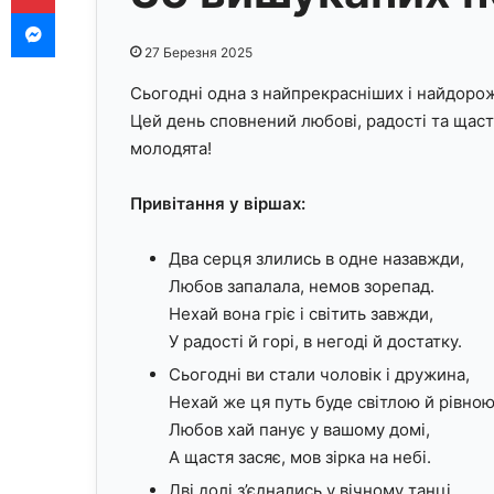
Messenger
27 Березня 2025
Сьогодні одна з найпрекрасніших і найдоро
Цей день сповнений любові, радості та щастя
молодята!
Привітання у віршах:
Два серця злились в одне назавжди,
Любов запалала, немов зорепад.
Нехай вона гріє і світить завжди,
У радості й горі, в негоді й достатку.
Сьогодні ви стали чоловік і дружина,
Нехай же ця путь буде світлою й рівною
Любов хай панує у вашому домі,
А щастя засяє, мов зірка на небі.
Дві долі з’єднались у вічному танці,