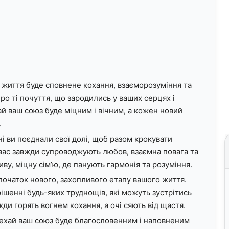
 життя буде сповнене кохання, взаєморозуміння та
ро ті почуття, що зародились у ваших серцях і
ай ваш союз буде міцним і вічним, а кожен новий
.
ні ви поєднали свої долі, щоб разом крокувати
вас завжди супроводжують любов, взаємна повага та
у, міцну сім’ю, де панують гармонія та розуміння.
початок нового, захопливого етапу вашого життя.
ішенні будь-яких труднощів, які можуть зустрітись
ди горять вогнем кохання, а очі сяють від щастя.
ехай ваш союз буде благословенним і наповненим