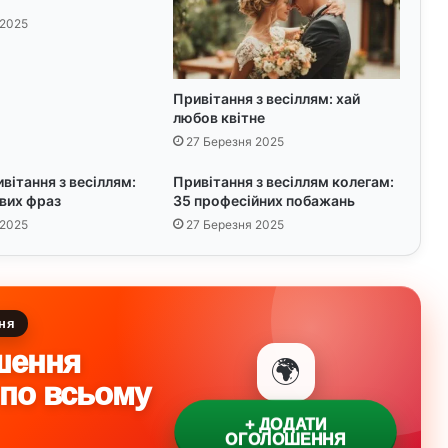
о
 2025
з
в
а
г
Привітання з весіллям: хай
любов квітне
:
3
27 Березня 2025
5
ивітання з весіллям:
Привітання з весіллям колегам:
і
вих фраз
35 професійних побажань
д
е
 2025
27 Березня 2025
й
ня
шення
🌍
 по всьому
+ ДОДАТИ
ОГОЛОШЕННЯ