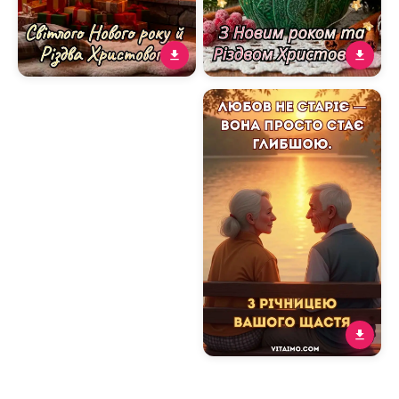
Затишне новорічне й
Тепле новорічне
різдвяне привітання для
привітання для дідуся із
дідуся з ялинкою та
зеленою кружкою й
каміном
різдвяним настроєм
Ніжне привітання до
річниці весілля для