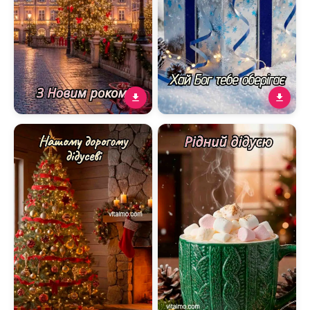
Новорічне привітання
Новорічне й різдвяне
татові з сяючою ялинкою
привітання для
найдорожчого дідуся з
зимовим подарунком