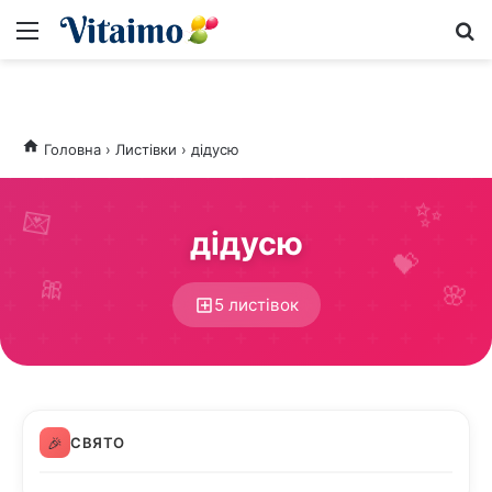
Меню
S
Головна
›
Листівки
›
дідусю
💌
дідусю
💝
🎀
🌸
5 листівок
🎉
СВЯТО