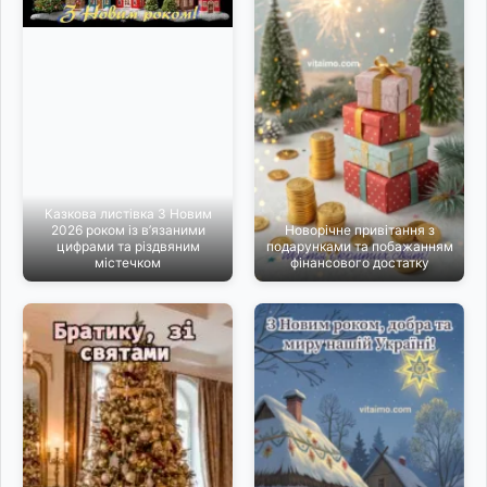
Казкова листівка З Новим
2026 роком із в’язаними
Новорічне привітання з
цифрами та різдвяним
подарунками та побажанням
містечком
фінансового достатку