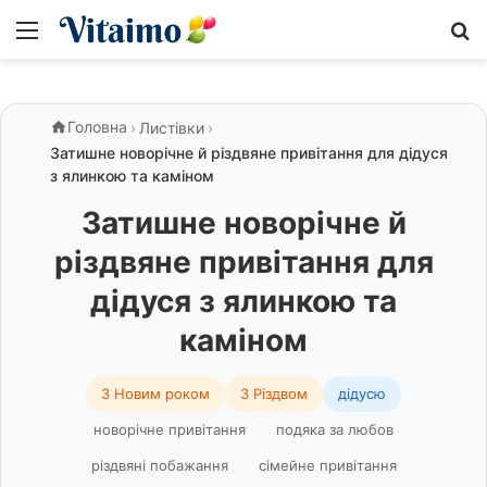
Меню
S
Головна
›
Листівки
›
Затишне новорічне й різдвяне привітання для дідуся
з ялинкою та каміном
Затишне новорічне й
різдвяне привітання для
дідуся з ялинкою та
каміном
З Новим роком
З Різдвом
дідусю
новорічне привітання
подяка за любов
різдвяні побажання
сімейне привітання