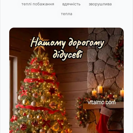
теплі побажання
вдячність
зворушлива
тепла