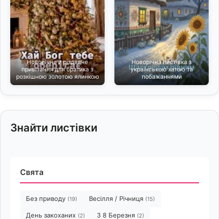
Новорічне й різдвяне
Новорічна листівка з
привітання для братика з
українською хатою та
розкішною золотою ялинкою
побажаннями
Знайти листівки
Свята
Без приводу
Весілля / Річниця
(19)
(15)
День закоханих
З 8 Березня
(2)
(2)