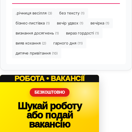
.річниця весілля
без тексту
(3)
(1)
бізнес‑листівка
вечір удвох
вечірка
(1)
(1)
(1)
визнання досягнень
вираз гордості
(1)
(1)
вияв кохання
гарного дня
(2)
(11)
дитяче привітання
(10)
РОБОТА • ВАКАНСІЇ
БЕЗКОШТОВНО
Шукай роботу
або подай
вакансію