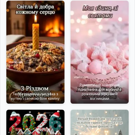
Романтичне новорічне
привітання для коханої з
Тепла різдвяна листівка з
рожевими зірками й
кутею і свічкою біля каміну
вогниками