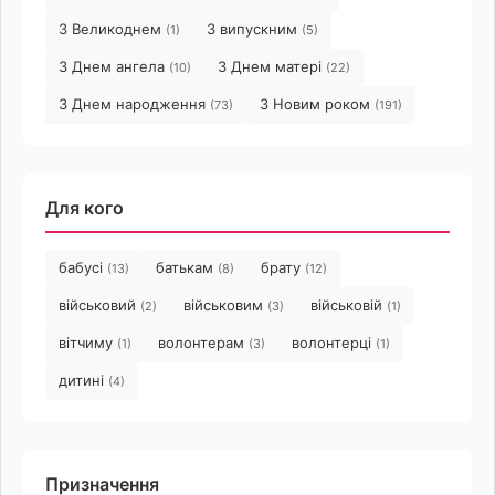
З Великоднем
З випускним
(1)
(5)
З Днем ангела
З Днем матері
(10)
(22)
З Днем народження
З Новим роком
(73)
(191)
Для кого
бабусі
батькам
брату
(13)
(8)
(12)
військовий
військовим
військовій
(2)
(3)
(1)
вітчиму
волонтерам
волонтерці
(1)
(3)
(1)
дитині
(4)
Призначення