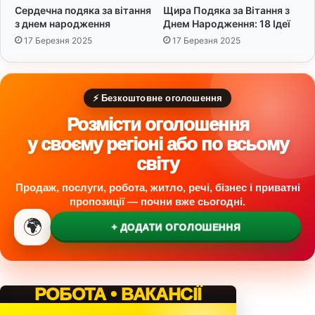
а
Сердечна подяка за вітання
Щира Подяка за Вітання з
р
з днем народження
Днем Народження: 18 Ідеї
о
17 Березня 2025
17 Березня 2025
д
ж
е
н
⚡ Безкоштовне оголошення
н
я
Розмісти оголошення
:
у своєму регіоні або по всьому
1
світу
2
і
Продаж, послуги, робота, житло, речі, бізнес і приватні
д
пропозиції — почни вже сьогодні.
е
🌍
й
+ ДОДАТИ ОГОЛОШЕННЯ
РОБОТА • ВАКАНСІЇ