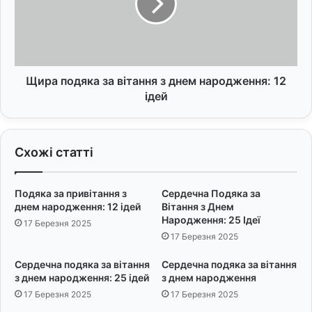
'
п
ю
о
:
д
1
я
9
к
н
а
Щира подяка за вітання з днем народження: 12
а
з
ідей
й
а
к
в
р
і
Схожі статті
а
т
щ
а
и
н
Подяка за привітання з
Сердечна Подяка за
х
н
днем народження: 12 ідей
Вітання з Днем
в
я
Народження: 25 Ідеї
17 Березня 2025
і
з
17 Березня 2025
т
д
а
н
Сердечна подяка за вітання
Сердечна подяка за вітання
н
е
з днем народження: 25 ідей
з днем народження
ь
м
17 Березня 2025
17 Березня 2025
н