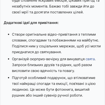
буде сповнене яскравих емоцій, цікавих пригод та
незабутніх моментів. Бажаю тобі завжди йти до
своєї мрії та досягати поставлених цілей.
Додаткові ідеї для привітання:
Створи оригінальне відео-привітання з теплими
словами, спогадами та побажаннями на майбутнє.
Поділися ним у соціальних мережах, щоб усі могли
приєднатися до святкування.
Організуй сюрприз-вечірку для винуватця
свята
.
Запроси близьких друзів та рідних, щоб разом
висловити свою вдячність та повагу.
Підготуй особливий подарунок, що втілюватиме
твої найкращі спогади та емоції, пов’язані з цією
людиною. Це може бути фотокнига, вишитий
рушник або інший сувенір ручної роботи.