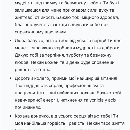
мудрість, підтримку та безмежну любов. Ти був і
залишаєшся для мене прикладом сили духу та
життєвої стійкості. Бажаю тобі міцного здоров’я,
благополуччя та завжди відчувати себе по-
справжньому щасливим.
Люба бабусю, вітаю тебе від усього серця! Ти для
мене – справжня скарбниця мудрості та доброти.
Дякую тобі за терпіння, турботу та безмежну
любов. Нехай кожен твій день буде сповнений
радості та тепла.
Дорогий колего, прийми мої найщиріші вітання!
Твоя відданість справі, професіоналізм та
працьовитість гідні найвищих похвал. Бажаю тобі
невичерпної енергії, натхнення та успіхів у всіх
починаннях.
Кохана донечко, від усього серця вітаю тебе! Ти –
моя найбільша гордість і радість. Нехай твоє життя