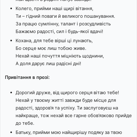
Колего, прийми наші щирі вітання,
Ти – гідний поваги й великого пошанування.
За працю сумлінну, талант і розсудливість
Бажаємо радості, сил і будь-якої вдачі!
Кохана, для тебе вірші ці лунають,
Бо серце моє лиш тобою живе.
Нехай наші почуття міцніють щоднини,
А доля дарує лиш радісні дні!
Привітання в прозі:
Дорогий друже, від щирого серця вітаю тебе!
Нехай у твоєму житті завжди буде місце для
радості, здоров’я та успіху. Ти заслуговуєш на
найкраще, тож нехай все гарне обов’язково прийде
до тебе.
Батьку, прийми мою найщирішу подяку за твою