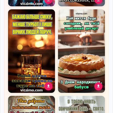
Листівка до дня
Вітальна листівка до Дня
народження чоловіку з
народження шефа з
образом мотоцикліста,
кубком найкращого
який перемагає
керівника
Привітальна листівка до
Вітальна листівка до Дня
дня народження чоловіку
народження бабусі з
зі стильним келихом віскі
ароматним домашнім
пирогом