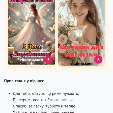
Магічне привітання з
Привітання з Днем
днем народження для
народження для коханої
чарівної дівчинки
жінки
Привітання у віршах:
Для тебе, матусю, ці рими лунають,
Бо серце твоє так багато вміщає.
Спасибі за ласку, турботу й тепло,
Хай щастя в родині панує завжди!