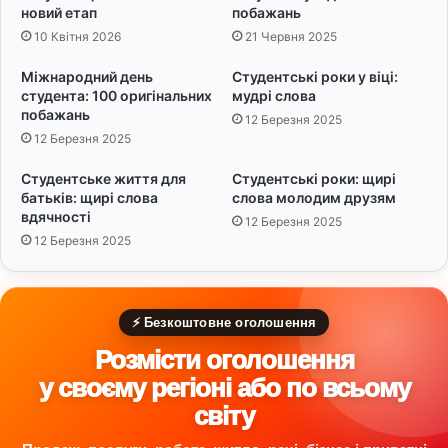
о
о
новий етап
побажань
м
д
10 Квітня 2026
21 Червня 2025
о
у
в
У
Міжнародний день
Студентські роки у віці:
и
к
студента: 100 оригінальних
мудрі слова
р
побажань
12 Березня 2025
а
12 Березня 2025
ї
н
Студентське життя для
Студентські роки: щирі
и
батьків: щирі слова
слова молодим друзям
вдячності
12 Березня 2025
12 Березня 2025
⚡ Безкоштовне оголошення
Розмісти оголошення
у своєму регіоні або по всьому
світу