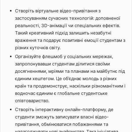
Створіть віртуальне відео-привітання з
застосуванням сучасних технологій: доповненої
реальності, 3D-анімації чи спеціальних ефектів.
Такий креативний підхід залишить незабутні
враження та подарує позитивні емоції студентам з
різних куточків світу.
Організуйте флешмоб у соціальних мережах,
запропонувавши студентам ділитися своїми
досягненнями, мріями та планами на майбутнє під
єдиним хештегом. Це об’єднає молодь з різних
країн та продемонструє, наскільки різноманітним і
водночас єдиним є глобальне студентське
співтовариство.
Створіть інтерактивну онлайн-платформу, де
студенти зможуть записувати власні відео-
привітання, обмінюватися побажаннями та
налагоджувати нові знайомства. Така ініціатива