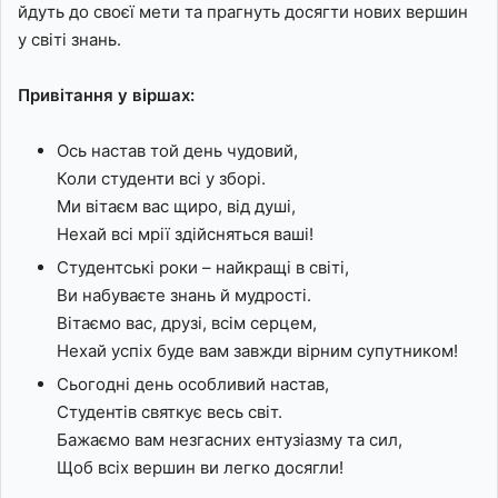
йдуть до своєї мети та прагнуть досягти нових вершин
у світі знань.
Привітання у віршах:
Ось настав той день чудовий,
Коли студенти всі у зборі.
Ми вітаєм вас щиро, від душі,
Нехай всі мрії здійсняться ваші!
Студентські роки – найкращі в світі,
Ви набуваєте знань й мудрості.
Вітаємо вас, друзі, всім серцем,
Нехай успіх буде вам завжди вірним супутником!
Сьогодні день особливий настав,
Студентів святкує весь світ.
Бажаємо вам незгасних ентузіазму та сил,
Щоб всіх вершин ви легко досягли!