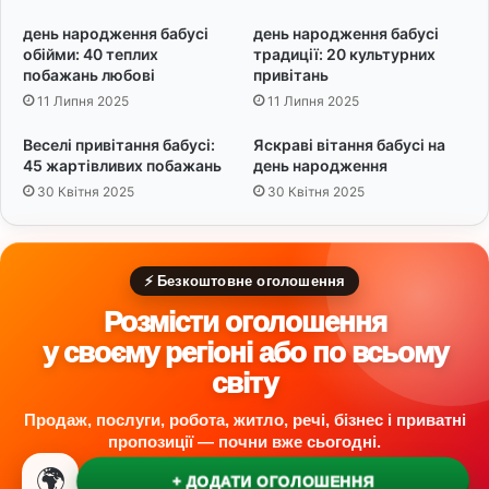
и
с
к
л
день народження бабусі
день народження бабусі
л
о
обійми: 40 теплих
традиції: 20 культурних
а
в
побажань любові
привітань
д
а
11 Липня 2025
11 Липня 2025
і
в
Веселі привітання бабусі:
Яскраві вітання бабусі на
45 жартівливих побажань
день народження
30 Квітня 2025
30 Квітня 2025
⚡ Безкоштовне оголошення
Розмісти оголошення
у своєму регіоні або по всьому
світу
Продаж, послуги, робота, житло, речі, бізнес і приватні
пропозиції — почни вже сьогодні.
🌍
+ ДОДАТИ ОГОЛОШЕННЯ