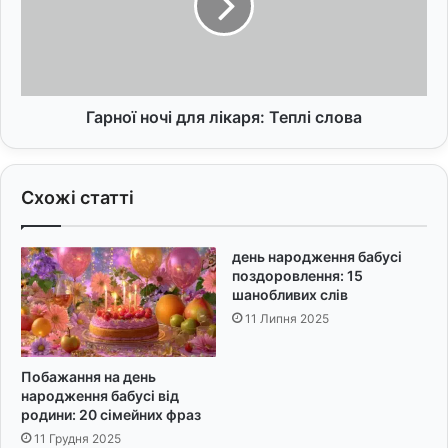
у
о
п
ї
р
н
о
о
з
ч
і
і
Гарної ночі для лікаря: Теплі слова
:
д
3
л
0
я
Схожі статті
н
л
а
і
т
к
день народження бабусі
х
а
поздоровлення: 15
н
р
шанобливих слів
е
я
11 Липня 2025
н
:
н
Т
и
е
Побажання на день
х
п
народження бабусі від
п
л
родини: 20 сімейних фраз
р
і
11 Грудня 2025