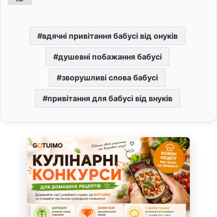
вдячні привітання бабусі від онуків
душевні побажання бабусі
зворушливі слова бабусі
привітання для бабусі від внуків