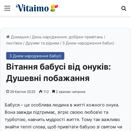
Меню
S
Домашня
/
День народження: добірки привітань і
листівок
/
Друзям та рідним
/
З Днем народження бабусі
З Днем народження бабусі
Вітання бабусі від онуків:
Душевні побажання
29 Квітня 2025
112
2 хвилин читання
Бабуся – це особлива людина в житті кожного онука.
Вона завжди підтримає, зігріє своєю любов’ю та
турботою, навчить мудрості життя. Тому так важливо
знайти теплі слова, щоб привітати бабусю зі святом чи