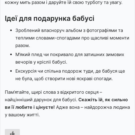
кожну мить разом і даруйте їй свою турботу та увагу.
Ідеї для подарунка бабусі
Зроблений власноруч альбом з фотографіями та
теплими словами-спогадами про щасливі моменти
разом.
М’який плед чи покривало для затишних зимових
вечорів у крісліі бабусі.
Екскурсія чи спільна подорож туди, де бабуся ще
не була, щоб створити нові яскраві спогади.
Пам’ятайте, щирі слова з відкритого серця –
найцінніший дарунок для бабусі.
Скажіть їй, як сильно
ви її любите і цінуєте!
Адже вона – найдорожча людина
у вашому житті.