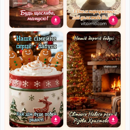
Ніжна листівка для мами
Ніжне привітання бабусі з
з букетом червоних
Днем народження з чаєм
троянд і побажанням
і ромашками
щастя