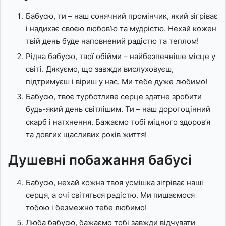
Бабусю, ти – наш сонячний промінчик, який зігріває
і надихає своєю любов’ю та мудрістю. Нехай кожен
твій день буде наповнений радістю та теплом!
Рідна бабусю, твої обійми – найбезпечніше місце у
світі. Дякуємо, що завжди вислуховуєш,
підтримуєш і віриш у нас. Ми тебе дуже любимо!
Бабусю, твоє турботливе серце здатне зробити
будь-який день світлішим. Ти – наш дорогоцінний
скарб і натхнення. Бажаємо тобі міцного здоров’я
та довгих щасливих років життя!
Душевні побажання бабусі
Бабусю, нехай кожна твоя усмішка зігріває наші
серця, а очі світяться радістю. Ми пишаємося
тобою і безмежно тебе любимо!
Люба бабусю, бажаємо тобі завжди відчувати