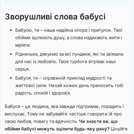
Зворушливі слова бабусі
Бабусю, ти – наша надійна опора і притулок. Твої
обійми зцілюють душу, а слова надихають жити і
мріяти.
Рідненька, дякуємо за всі пундики, які ти зв’язала
для нас із любов’ю. Твоя турбота зігріває наші
серця.
Бабуся, ти – справжній приклад мудрості та
життєвої сили. Нехай кожен день приносить тобі
радість, спокій і здоров’я.
Бабуся – це людина, яка завжди підтримає, порадить і
вислухає. Тому не забувайте частіше говорити їй про
свою любов, повагу та вдячність.
Чи знаєте ви, що
обійми бабусі можуть зцілити будь-яку рану?
Цінуйте