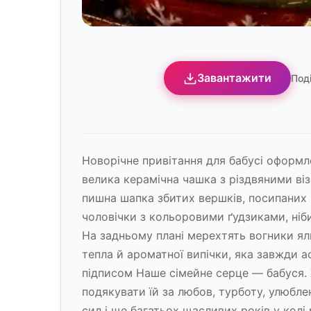
Завантажити
Под
Новорічне привітання для бабусі оформле
велика керамічна чашка з різдвяними віз
пишна шапка збитих вершків, посипаних 
чоловічки з кольоровими ґудзиками, ніби
На задньому плані мерехтять вогники я
тепла й ароматної випічки, яка завжди а
підписом Наше сімейне серце — бабуся.
подякувати їй за любов, турботу, улюбле
сил і ще багатьох щасливих років у колі 