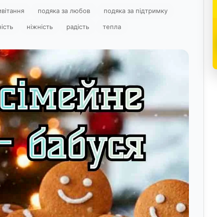
ивітання
подяка за любов
подяка за підтримку
ість
ніжність
радість
тепла