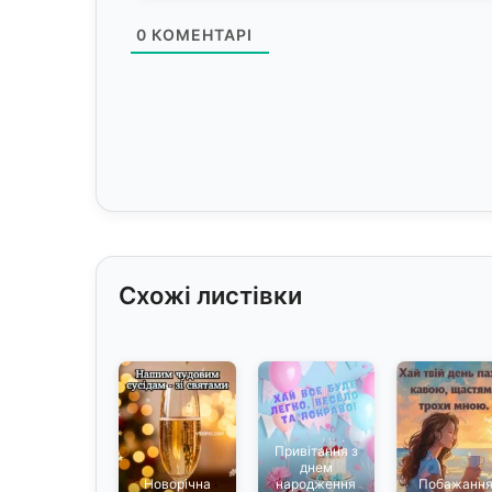
0
КОМЕНТАРІ
Схожі листівки
Привітання з
днем
Новорічна
народження
Побажанн