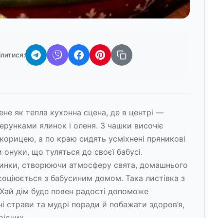
ілитися:
не як тепла кухонна сцена, де в центрі —
ерунками ялинок і оленя. З чашки височіє
корицею, а по краю сидять усміхнені пряникові
 онуки, що туляться до своєї бабусі.
линки, створюючи атмосферу свята, домашнього
соціюється з бабусиним домом. Така листівка з
 Хай дім буде повен радості допоможе
ні страви та мудрі поради й побажати здоров’я,
рідних.