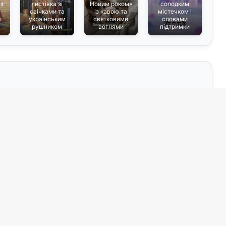
 з
листівка зі
Новим роком»
солодким
свічками та
із кавою та
містечком і
я
українським
святковими
словами
рушником
вогнями
підтримки
о
Призначення
батькам
.річниця весілля
13)
(8)
(3)
без тексту
2)
(1)
вий
бізнес‑листівка
(2)
(1)
овим
вечір удвох
(3)
(1)
вій
вечірка
(1)
(1)