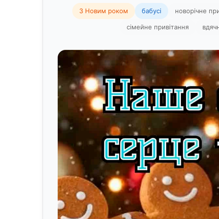
З Новим роком
бабусі
новорічне пр
сімейне привітання
вдячн