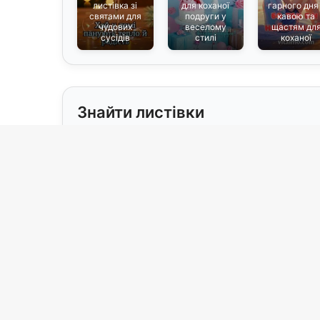
листівка зі
для коханої
гарного дня
святами для
подруги у
кавою та
чудових
веселому
щастям дл
сусідів
стилі
коханої
Знайти листівки
Свята
Для ког
Без приводу
бабусі
(19)
(
Весілля / Річниця
брату
(15)
(1
День закоханих
військо
(2)
З 8 Березня
військ
(2)
З Великоднем
військо
(1)