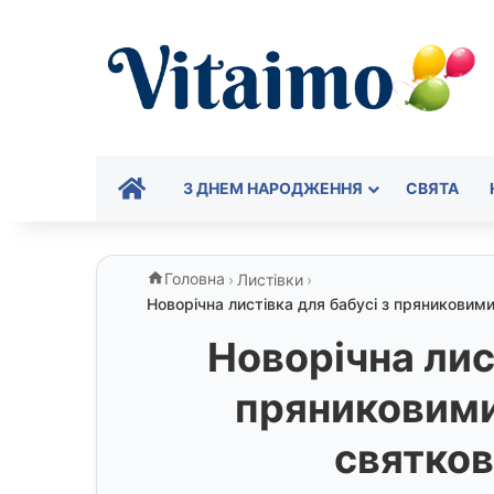
ГОЛОВНА
З ДНЕМ НАРОДЖЕННЯ
СВЯТА
Головна
›
Листівки
›
Новорічна листівка для бабусі з пряникови
Новорічна лис
пряниковими
святко