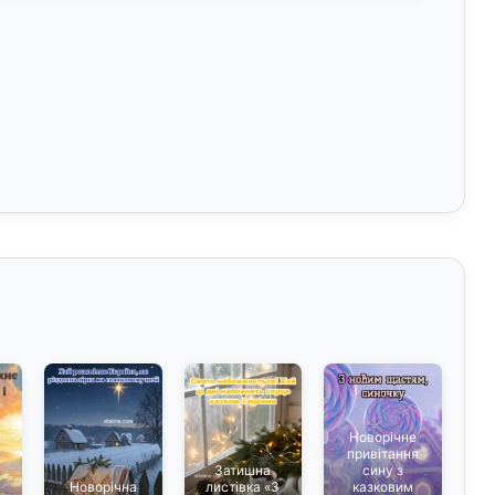
Новорічне
привітання
Затишна
сину з
я
Новорічна
листівка «З
казковим