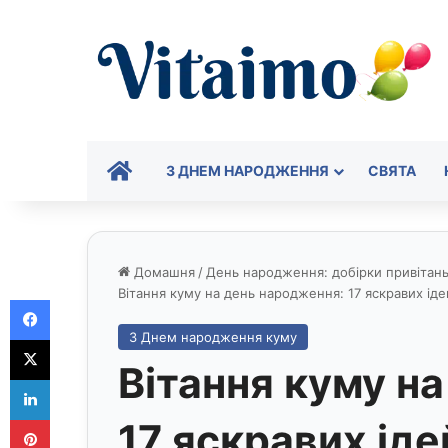
ГОЛОВНА
З ДНЕМ НАРОДЖЕННЯ
СВЯТА
Домашня
/
День народження: добірки привітань 
Вітання куму на день народження: 17 яскравих іде
Facebook
З Днем народження куму
X
Вітання куму н
LinkedIn
Pinterest
17 яскравих іде