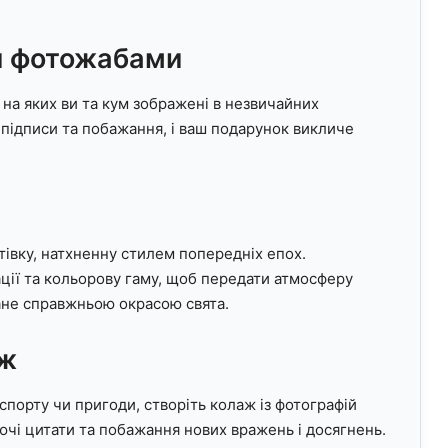
ми фотожабами
на яких ви та кум зображені в незвичайних
 підписи та побажання, і ваш подарунок викличе
тівку, натхненну стилем попередніх епох.
ції та кольорову гаму, щоб передати атмосферу
тане справжньою окрасою свята.
аж
порту чи пригоди, створіть колаж із фотографій
чі цитати та побажання нових вражень і досягнень.