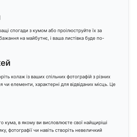
и
кращі спогади з кумом або проілюструйте їх за
ажання на майбутнє, і ваша листівка буде по-
жей
іть колаж із ваших спільних фотографій з різних
я чи елементи, характерні для відвіданих місць. Це
о кума, в якому ви висловлюєте свої найщиріші
у, фотографії чи навіть створіть невеличкий