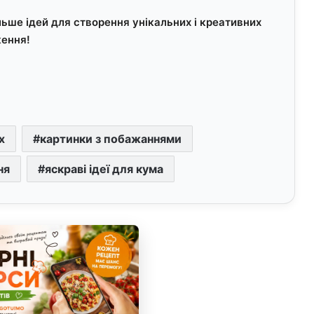
ьше ідей для створення унікальних і креативних
ження!
х
картинки з побажаннями
ня
яскраві ідеї для кума