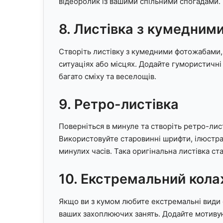
відеоролик із вашими спільними спогадами.
8. Листівка з кумедни
Створіть листівку з кумедними фотожабами, 
ситуаціях або місцях. Додайте гумористичні
багато сміху та веселощів.
9. Ретро-листівка
Поверніться в минуле та створіть ретро-лис
Використовуйте старовинні шрифти, ілюстра
минулих часів. Така оригінальна листівка с
10. Екстремальний кол
Якщо ви з кумом любите екстремальні види с
ваших захоплюючих занять. Додайте мотивую