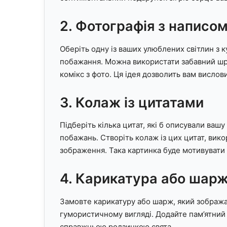
2. Фотографія з написо
Оберіть одну із ваших улюблених світлин з к
побажання. Можна використати забавний шри
комікс з фото. Ця ідея дозволить вам вислов
3. Колаж із цитатами
Підберіть кілька цитат, які б описували ва
побажань. Створіть колаж із цих цитат, вик
зображення. Така картинка буде мотивувати 
4. Карикатура або шар
Замовте карикатуру або шарж, який зобража
гумористичному вигляді. Додайте пам’ятний 
справжньою родзинкою свята.