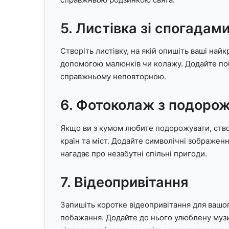
5. Листівка зі спогадам
Створіть листівку, на якій опишіть ваші най
допомогою малюнків чи колажу. Додайте поб
справжньому неповторною.
6. Фотоколаж з подоро
Якщо ви з кумом любите подорожувати, створ
країн та міст. Додайте символічні зображенн
нагадає про незабутні спільні пригоди.
7. Відеопривітання
Запишіть коротке відеопривітання для вашог
побажання. Додайте до нього улюблену музик