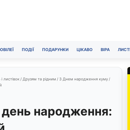
ЮВІЛЕЇ
ПОДІЇ
ПОДАРУНКИ
ЦІКАВО
ВІРА
ЛИСТ
і листівок
/
Друзям та рідним
/
З Днем народження куму
/
й
а день народження:
й