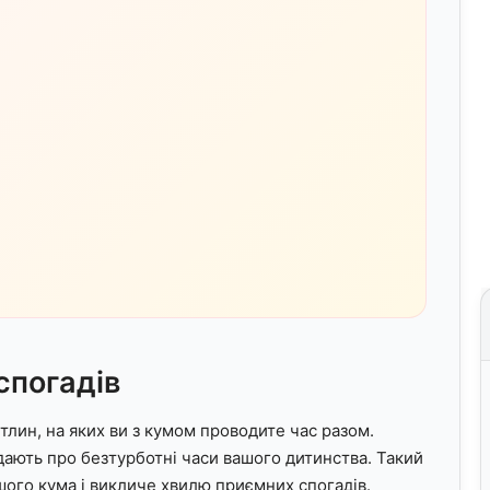
спогадів
тлин, на яких ви з кумом проводите час разом.
адають про безтурботні часи вашого дитинства. Такий
шого кума і викличе хвилю приємних спогадів.