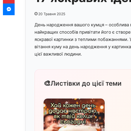
Messenger
20 Травня 2025
День народження вашого кумця – особлива по
найкращих способів привітати його є створ
яскравої картинки з теплими побажаннями. У 
вітання куму на день народження у картинка
цієї важливої людини.
🎨
Листівки до цієї теми