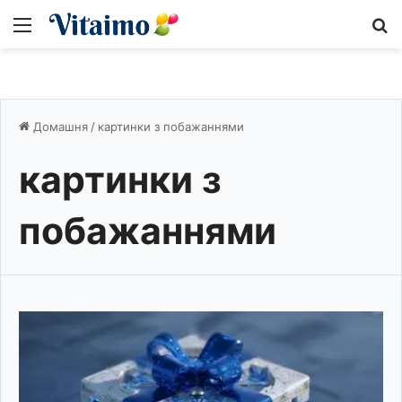
Меню
S
Домашня
/
картинки з побажаннями
картинки з
побажаннями