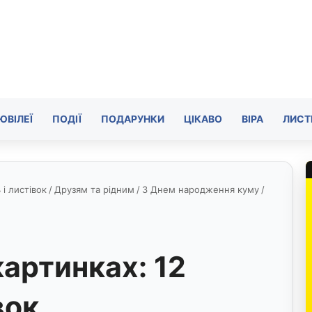
ЮВІЛЕЇ
ПОДІЇ
ПОДАРУНКИ
ЦІКАВО
ВІРА
ЛИСТ
і листівок
/
Друзям та рідним
/
З Днем народження куму
/
картинках: 12
вок