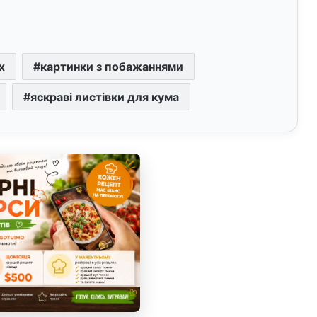
х
картинки з побажаннями
яскраві листівки для кума