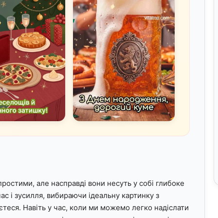
ростими, але насправді вони несуть у собі глибоке
ас і зусилля, вибираючи ідеальну картинку з
єтеся. Навіть у час, коли ми можемо легко надіслати