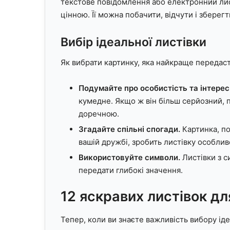
текстове повідомлення або електронний лис
цінною. Її можна побачити, відчути і зберег
Вибір ідеальної листівки
Як вибрати картинку, яка найкраще передаст
Подумайте про особистість та інтерес
кумедне. Якщо ж він більш серйозний, 
доречною.
Згадайте спільні спогади.
Картинка, по
вашій дружбі, зробить листівку особлив
Використовуйте символи.
Листівки з с
передати глибокі значення.
12 яскравих листівок дл
Тепер, коли ви знаєте важливість вибору ідеа