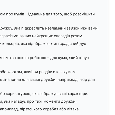
ом про кумів – ідеальна для того, щоб розсмішити
ружбу, яка підкреслить незламний зв’язок між вами.
тографіями ваших найкращих спогадів разом.
м кольорів, яка відображає життєрадісний дух
исом та тонкою роботою – для кума, який цінує
бо жартом, який ви розділяєте з кумом.
е значення для вашої дружби, наприклад, якір для
бо карикатурою, яка зображує ваші характери.
, яка нагадує про тихі моменти дружби.
априклад, піратського корабля або літака.