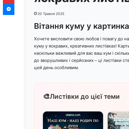
Messenger
20 Травня 2025
Вітання куму у картинка
Хочете висловити свою любов і повагу до на
куму у яскравих, креативних листівках! Кар
наскільки важливий для вас ваш кум і скільк
до зворушливих і серйозних – ці листівки с
цей день особливим.
🎨
Листівки до цієї теми