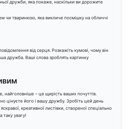
ньої дружби, яка покаже, наскільки ви дорожите
ем чи тваринкою, яка викличе посмішку на обличчі
овідомлення від серця. Розкажіть кумові, чому він
ваша дружба. Ваші слова зроблять картинку
ивим
е, найголовніше – це щирість ваших почуттів.
сно цінуєте його і вашу дружбу. Зробіть цей день
скравої, креативної листівки, створеної спеціально
 таку увагу!