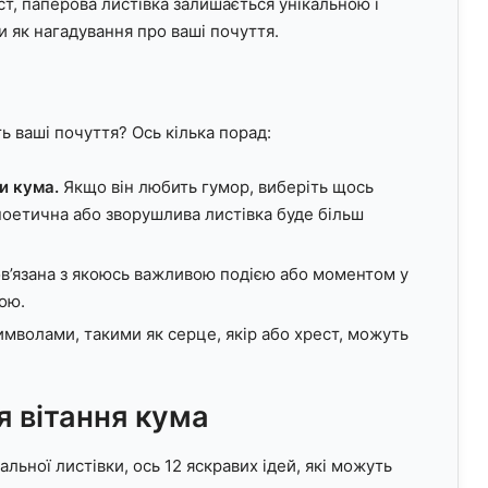
т, паперова листівка залишається унікальною і
ти як нагадування про ваші почуття.
ь ваші почуття? Ось кілька порад:
и кума.
Якщо він любить гумор, виберіть щось
поетична або зворушлива листівка буде більш
в’язана з якоюсь важливою подією або моментом у
ою.
имволами, такими як серце, якір або хрест, можуть
я вітання кума
льної листівки, ось 12 яскравих ідей, які можуть