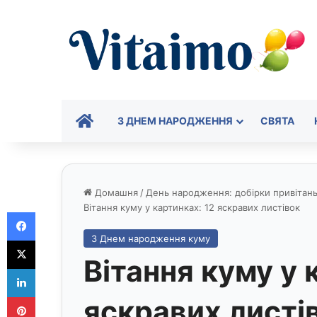
ГОЛОВНА
З ДНЕМ НАРОДЖЕННЯ
СВЯТА
Домашня
/
День народження: добірки привітань 
Вітання куму у картинках: 12 яскравих листівок
Facebook
З Днем народження куму
X
Вітання куму у 
LinkedIn
Pinterest
яскравих листі