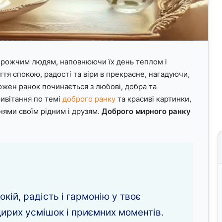
орожчим людям, наповнюючи їх день теплом і
тя спокою, радості та віри в прекрасне, нагадуючи,
ожен ранок починається з любові, добра та
ивітання по темі
доброго ранку
та красиві картинки,
нями своїм рідним і друзям.
Доброго мирного ранку
кій, радість і гармонію у твоє
ирих усмішок і приємних моментів.