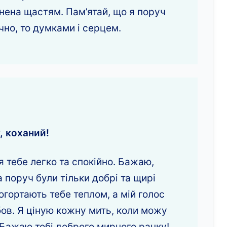
нена щастям. Пам’ятай, що я поруч
чно, то думками і серцем.
, коханий!
 тебе легко та спокійно. Бажаю,
 поруч були тільки добрі та щирі
огортають тебе теплом, а мій голос
бов. Я ціную кожну мить, коли можу
! Бажаю тобі доброго мирного ранку!