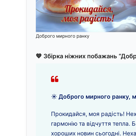
Доброго мирного ранку
💙
Збірка ніжних побажань “Добр
☀️ Доброго мирного ранку, м
Прокидайся, моя радість! Нех
гармонію та відчуття тепла. Б
хороших новин сьогодні. Нех