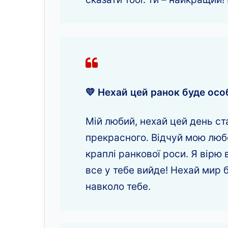
💛 Нехай цей ранок буде ос
Мій любий, нехай цей день ст
прекрасного. Відчуй мою любо
краплі ранкової роси. Я вірю 
все у тебе вийде! Нехай мир б
навколо тебе.