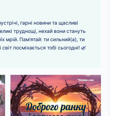
устрічі, гарні новини та щасливі
великі труднощі, нехай вони стануть
 мрій. Пам’ятай: ти сильний(а), ти
 світ посміхається тобі сьогодні! 🌿