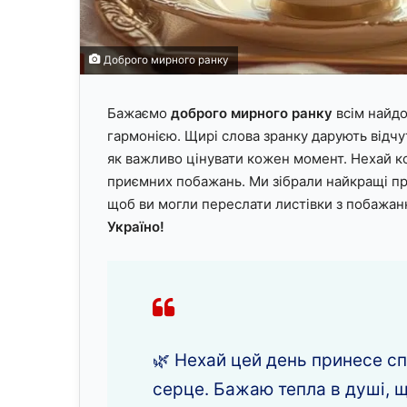
Доброго мирного ранку
Бажаємо
доброго мирного ранку
всім найд
гармонією. Щирі слова зранку дарують відчут
як важливо цінувати кожен момент. Нехай к
приємних побажань. Ми зібрали найкращі пр
щоб ви могли переслати листівки з побажан
Україно!
🌿 Нехай цей день принесе спо
серце. Бажаю тепла в душі, щ