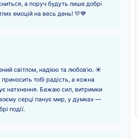
сниться, а поруч будуть лише добрі
лих емоцій на весь день! 💛💙
ний світлом, надією та любов’ю. ☀️
приносить тобі радість, а кожна
ує натхнення. Бажаю сил, витримки
твоєму серці панує мир, у думках —
рі події.