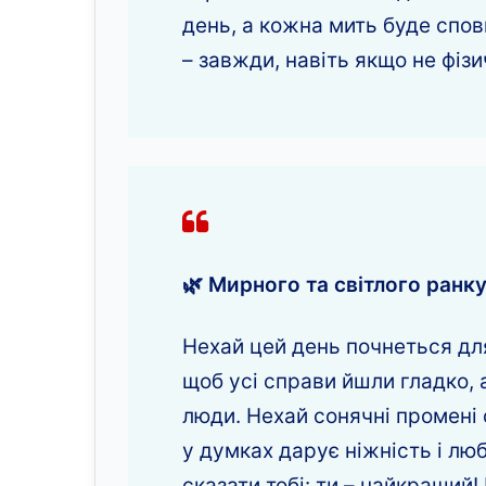
день, а кожна мить буде спов
– завжди, навіть якщо не фізи
🌿 Мирного та світлого ранку
Нехай цей день почнеться для
щоб усі справи йшли гладко, а
люди. Нехай сонячні промені 
у думках дарує ніжність і лю
сказати тобі: ти – найкращий