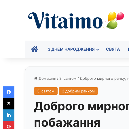
ГОЛОВНА
З ДНЕМ НАРОДЖЕННЯ
СВЯТА
Домашня
/
Зі святом
/
Доброго мирного ранку, 
Facebook
Зі святом
З добрим ранком
X
Доброго мирног
LinkedIn
побажання
Pinterest