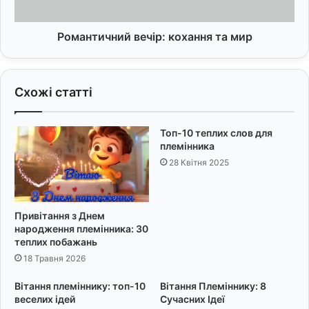
о
ч
:
н
н
и
Романтичний вечір: кохання та мир
а
й
й
в
с
е
Схожі статті
и
ч
л
і
ь
р
Топ-10 теплих слов для
н
:
племінника
і
к
28 Квітня 2025
ш
о
і
х
п
а
р
н
Привітання з Днем
о
н
народження племінника: 30
х
я
теплих побажань
а
т
18 Травня 2026
н
а
н
м
Вітання племіннику: топ-10
Вітання Племіннику: 8
я
и
веселих ідей
Сучасних Ідеї