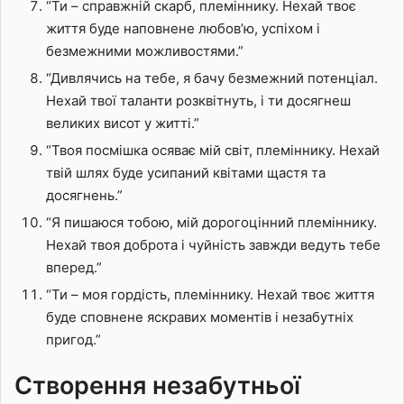
“Ти – справжній скарб, племіннику. Нехай твоє
життя буде наповнене любов’ю, успіхом і
безмежними можливостями.”
“Дивлячись на тебе, я бачу безмежний потенціал.
Нехай твої таланти розквітнуть, і ти досягнеш
великих висот у житті.”
“Твоя посмішка осяває мій світ, племіннику. Нехай
твій шлях буде усипаний квітами щастя та
досягнень.”
“Я пишаюся тобою, мій дорогоцінний племіннику.
Нехай твоя доброта і чуйність завжди ведуть тебе
вперед.”
“Ти – моя гордість, племіннику. Нехай твоє життя
буде сповнене яскравих моментів і незабутніх
пригод.”
Створення незабутньої