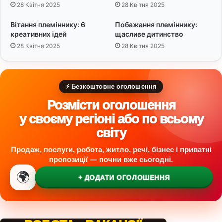
п
р
28 Квітня 2025
28 Квітня 2025
р
о
Вітання племіннику: 6
Побажання племіннику:
м
креативних ідей
щасливе дитинство
и
28 Квітня 2025
28 Квітня 2025
р
⚡ Безкоштовне оголошення
Розмісти оголошення
у своєму регіоні або по всьому
світу
Продаж, послуги, робота, житло, речі, бізнес і приватні
пропозиції — почни вже сьогодні.
🌍
+ ДОДАТИ ОГОЛОШЕННЯ