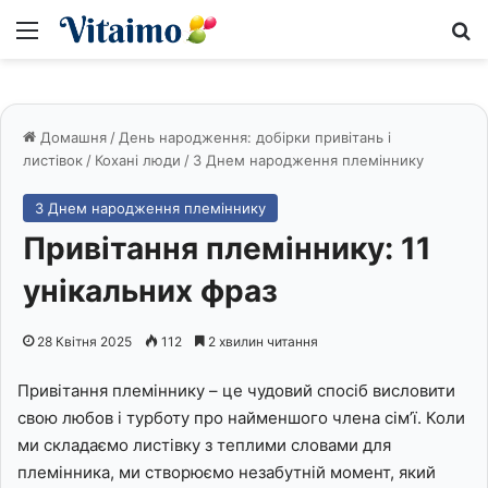
Меню
S
Домашня
/
День народження: добірки привітань і
листівок
/
Кохані люди
/
З Днем народження племіннику
З Днем народження племіннику
Привітання племіннику: 11
унікальних фраз
28 Квітня 2025
112
2 хвилин читання
Привітання племіннику – це чудовий спосіб висловити
свою любов і турботу про найменшого члена сім’ї. Коли
ми складаємо листівку з теплими словами для
племінника, ми створюємо незабутній момент, який