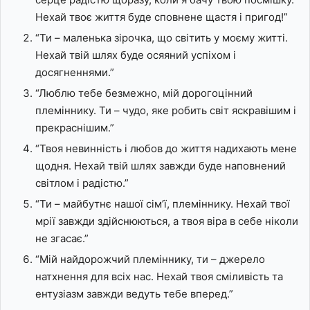
Нехай твоє життя буде сповнене щастя і пригод!”
“Ти – маленька зірочка, що світить у моєму житті.
Нехай твій шлях буде осяяний успіхом і
досягненнями.”
“Люблю тебе безмежно, мій дорогоцінний
племіннику. Ти – чудо, яке робить світ яскравішим і
прекраснішим.”
“Твоя невинність і любов до життя надихають мене
щодня. Нехай твій шлях завжди буде наповнений
світлом і радістю.”
“Ти – майбутнє нашої сім’ї, племіннику. Нехай твої
мрії завжди здійснюються, а твоя віра в себе ніколи
не згасає.”
“Мій найдорожчий племіннику, ти – джерело
натхнення для всіх нас. Нехай твоя сміливість та
ентузіазм завжди ведуть тебе вперед.”