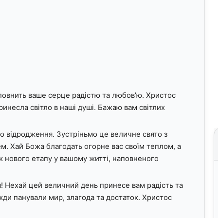
повнить ваше серце радістю та любов’ю. Христос
инесла світло в наші душі. Бажаю вам світлих
о відродження. Зустріньмо це величне свято з
. Хай Божа благодать огорне вас своїм теплом, а
к нового етапу у вашому житті, наповненого
я! Нехай цей величний день принесе вам радість та
жди панували мир, злагода та достаток. Христос