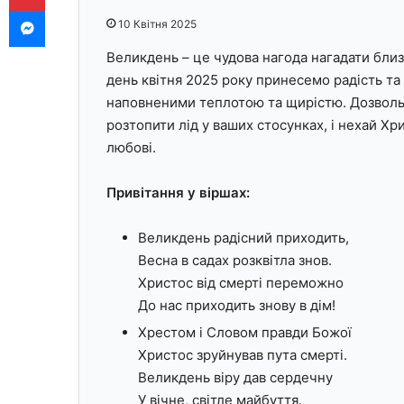
Messenger
10 Квітня 2025
Великдень – це чудова нагода нагадати близ
день квітня 2025 року принесемо радість та
наповненими теплотою та щирістю. Дозволь
розтопити лід у ваших стосунках, і нехай Хр
любові.
Привітання у віршах:
Великдень радісний приходить,
Весна в садах розквітла знов.
Христос від смерті переможно
До нас приходить знову в дім!
Хрестом і Словом правди Божої
Христос зруйнував пута смерті.
Великдень віру дав сердечну
У вічне, світле майбуття.