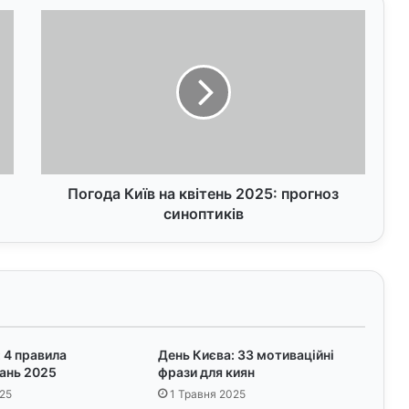
П
о
г
о
д
а
К
и
ї
в
Погода Київ на квітень 2025: прогноз
н
синоптиків
а
к
в
і
т
е
н
 4 правила
День Києва: 33 мотиваційні
ь
тань 2025
фрази для киян
2
25
1 Травня 2025
0