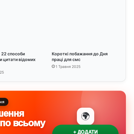
2
5
:
п
р
о
г
н
 22 способи
Короткі побажання до Дня
о
и цитати відомих
праці для смс
з
1 Травня 2025
с
25
и
н
о
п
т
ня
и
шення
к
🌍
і
 по всьому
в
+ ДОДАТИ