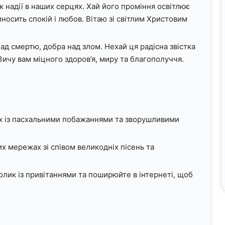
 надії в наших серцях. Хай його проміння освітлює
иносить спокій і любов. Вітаю зі світлим Христовим
ад смертю, добра над злом. Нехай ця радісна звістка
 Зичу вам міцного здоров’я, миру та благополуччя.
их із пасхальними побажаннями та зворушливими
х мережах зі співом великодніх пісень та
олик із привітаннями та поширюйте в інтернеті, щоб