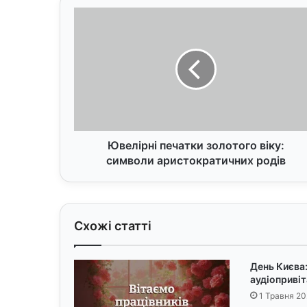
Ю
в
е
л
і
р
н
і
п
е
Ювелірні печатки золотого віку:
ч
символи аристократичних родів
а
т
к
и
Схожі статті
з
о
л
День Києва:
о
аудіоприві
т
1 Травня 20
о