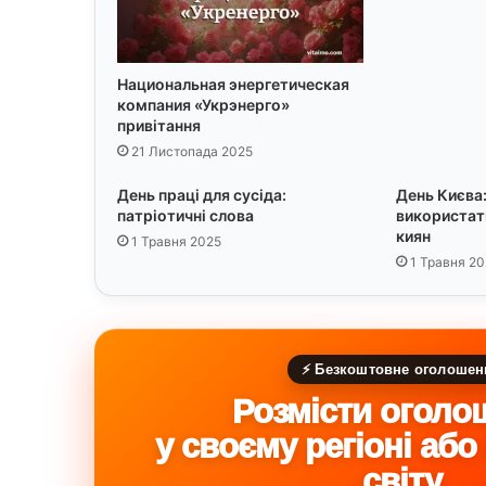
г
о
в
і
Национальная энергетическая
компания «Укрэнерго»
к
привітання
у
:
21 Листопада 2025
с
День праці для сусіда:
День Києва:
и
патріотичні слова
використат
м
киян
1 Травня 2025
в
1 Травня 20
о
л
и
а
р
⚡ Безкоштовне оголошен
и
Розмісти оголо
с
т
у своєму регіоні або
о
к
світу