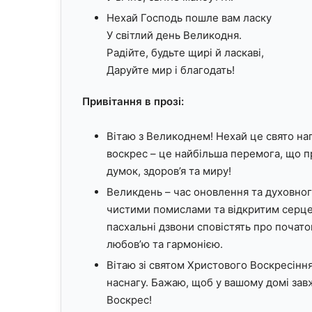
Нехай Господь пошле вам ласку
У світлий день Великодня.
Радійте, будьте щирі й ласкаві,
Даруйте мир і благодать!
Привітання в прозі:
Вітаю з Великоднем! Нехай це свято на
воскрес – це найбільша перемога, що пр
думок, здоров’я та миру!
Великдень – час оновлення та духовног
чистими помислами та відкритим серцем
пасхальні дзвони сповістять про почато
любов’ю та гармонією.
Вітаю зі святом Христового Воскресінн
наснагу. Бажаю, щоб у вашому домі зав
Воскрес!