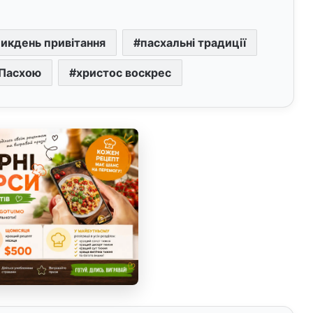
икдень привітання
пасхальні традиції
 Пасхою
христос воскрес