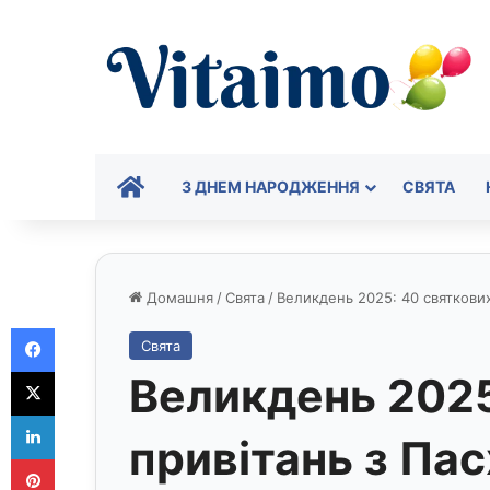
ГОЛОВНА
З ДНЕМ НАРОДЖЕННЯ
СВЯТА
Домашня
/
Свята
/
Великдень 2025: 40 святкови
Facebook
Свята
X
Великдень 2025
LinkedIn
привітань з Па
Pinterest