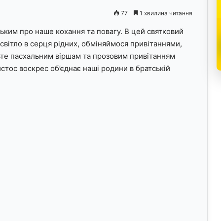
77
1 хвилина читання
ьким про наше кохання та повагу. В цей святковий
 світло в серця рідних, обміняймося привітаннями,
те пасхальним віршам та прозовим привітанням
истос воскрес об’єднає наші родини в братській