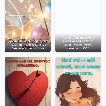
Патріотична новорічна
Ліричне новорічне й різдвяне
листівка з ялинкою та
привітання для коханого з
вогняною конячкою
бенгальською свічкою
символом 2026