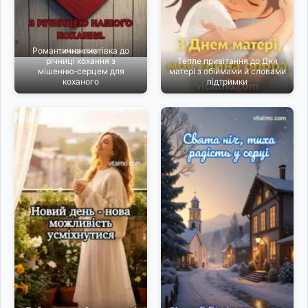
Романтична листівка до
річниці кохання з
Тепле привітання до Дня
мішенню‑серцем для
матері з обіймами й словами
коханого
підтримки