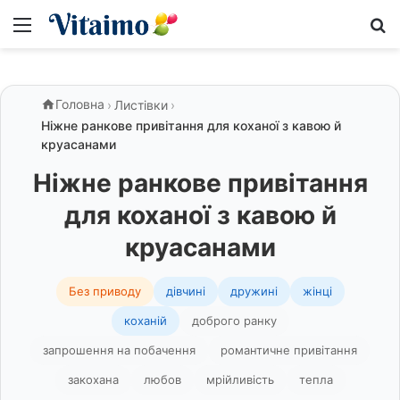
Меню
S
Головна
›
Листівки
›
Ніжне ранкове привітання для коханої з кавою й
круасанами
Ніжне ранкове привітання
для коханої з кавою й
круасанами
Без приводу
дівчині
дружині
жінці
коханій
доброго ранку
запрошення на побачення
романтичне привітання
закохана
любов
мрійливість
тепла