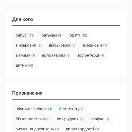
Для кого
бабусі
батькам
брату
(13)
(8)
(12)
військовий
військовим
військовій
(2)
(3)
(1)
вітчиму
волонтерам
волонтерці
(1)
(3)
(1)
дитині
(4)
Призначення
.річниця весілля
без тексту
(3)
(1)
бізнес‑листівка
вечір удвох
вечірка
(1)
(1)
(1)
визнання досягнень
вираз гордості
(1)
(1)