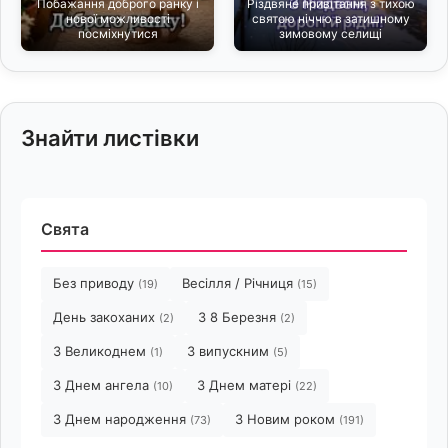
Побажання доброго ранку і
Різдвяне привітання з тихою
нової можливості
святою ніччю в затишному
посміхнутися
зимовому селищі
Знайти листівки
Свята
Без приводу
Весілля / Річниця
(19)
(15)
День закоханих
З 8 Березня
(2)
(2)
З Великоднем
З випускним
(1)
(5)
З Днем ангела
З Днем матері
(10)
(22)
З Днем народження
З Новим роком
(73)
(191)