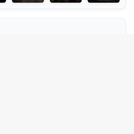
о
Призначення
батькам
.річниця весілля
13)
(8)
(3)
без тексту
2)
(1)
вий
бізнес‑листівка
(2)
(1)
овим
вечір удвох
(3)
(1)
вій
вечірка
(1)
(1)
визнання досягнень
(1)
(1)
ерам
вираз гордості
(3)
(1)