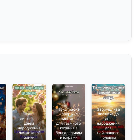
Пристрасне
Зворушлива
Ніжна
новорічне
листівка до
листівка з
привітання
дня
а
Днем
для таємного
народження
м
народження
кохання з
для
для коханої
бенгальським
найкращого
жінки
и іскрами
чоловіка