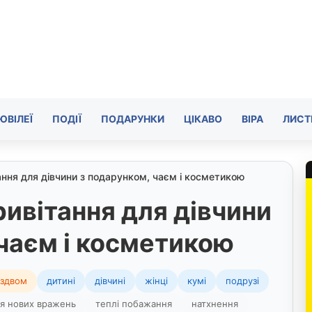
ЮВІЛЕЇ
ПОДІЇ
ПОДАРУНКИ
ЦІКАВО
ВІРА
ЛИСТ
ання для дівчини з подарунком, чаєм і косметикою
ривітання для дівчини
 чаєм і косметикою
іздвом
дитині
дівчині
жінці
кумі
подрузі
я нових вражень
теплі побажання
натхнення