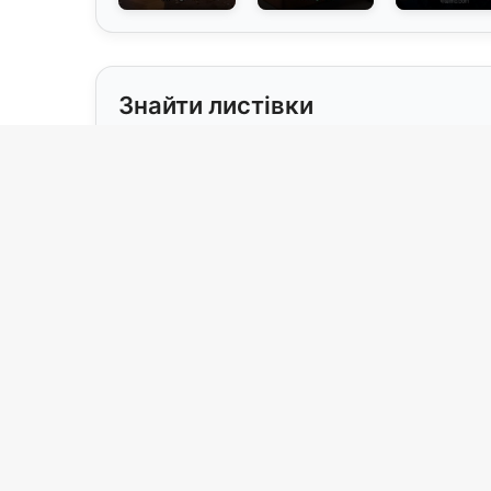
Знайти листівки
Свята
Для ког
Без приводу
бабусі
(19)
(
Весілля / Річниця
брату
(15)
(1
День закоханих
військо
(2)
З 8 Березня
військ
(2)
З Великоднем
військо
(1)
З випускним
вітчиму
(5)
З Днем ангела
волонт
(10)