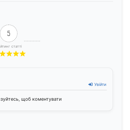
5
йтинг статті
Увійти
изуйтесь, щоб коментувати