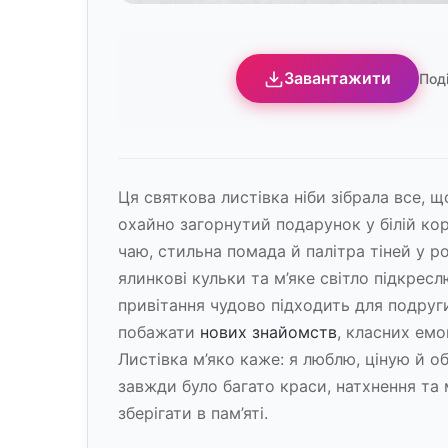
Завантажити
Под
Ця святкова листівка ніби зібрала все,
охайно загорнутий подарунок у білій ко
чаю, стильна помада й палітра тіней у р
ялинкові кульки та м’яке світло підкресл
привітання чудово підходить для подруги
побажати
нових знайомств
, класних емо
Листівка м’яко каже: я люблю, ціную й о
завжди було багато краси, натхнення та 
зберігати в пам’яті.