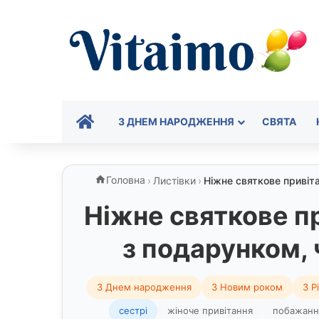
ГОЛОВНА
З ДНЕМ НАРОДЖЕННЯ
СВЯТА
Головна
›
Листівки
›
Ніжне святкове привіт
Ніжне святкове п
з подарунком,
З Днем народження
З Новим роком
З Р
сестрі
жіноче привітання
побажанн