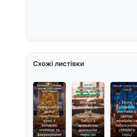
Схожі листівки
Вітальна
Тепла
Новорічно‑різ
листівка до
різдвяна
двяне
Дня
листівка зі
привітання
народження
святою
куму з
бабусі з
вечерею т
великою
ароматним
побажання
ялинкою та
домашнім
спокою в
феєрверками
пирогом
серці