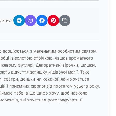
ілитися:
 що асоціюється з маленьким особистим святом:
робці із золотою стрічкою, чашка ароматного
ожевому футлярі. Декоративні зірочки, шишки,
юють відчуття затишку й дівочої магії. Таке
, сестри, доньки чи коханої, якій хочеться
цій і приємних сюрпризів протягом усього року.
біймаю тебе, а ще щиро хочу, щоб навколо
моментів, які хочеться фотографувати й