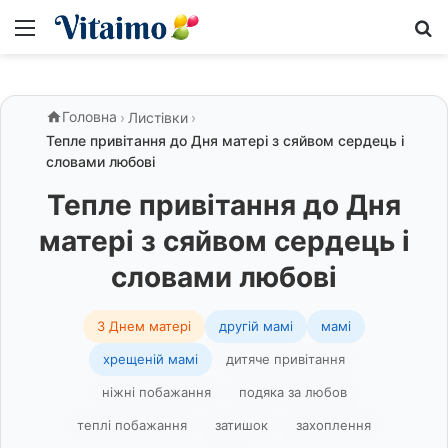
Меню
S
Головна
›
Листівки
›
Тепле привітання до Дня матері з сяйвом сердець і
словами любові
Тепле привітання до Дня
матері з сяйвом сердець і
словами любові
З Днем матері
другій мамі
мамі
хрещеній мамі
дитяче привітання
ніжні побажання
подяка за любов
теплі побажання
затишок
захоплення