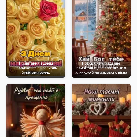
Привітання з Днем
Новорічне й різдвяне
народження з красивим
привітання для сестрички з
букетом троянд
ялинкою біля зимового вікна