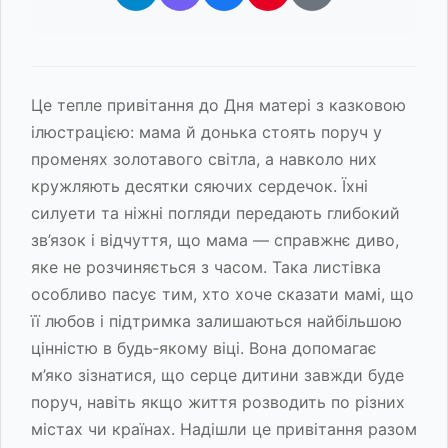
Це тепле привітання до Дня матері з казковою
ілюстрацією: мама й донька стоять поруч у
променях золотавого світла, а навколо них
кружляють десятки сяючих сердечок. Їхні
силуети та ніжні погляди передають глибокий
зв’язок і відчуття, що мама — справжнє диво,
яке не розчиняється з часом. Така листівка
особливо пасує тим, хто хоче сказати мамі, що
її любов і підтримка залишаються найбільшою
цінністю в будь‑якому віці. Вона допомагає
м’яко зізнатися, що серце дитини завжди буде
поруч, навіть якщо життя розводить по різних
містах чи країнах. Надішли це привітання разом