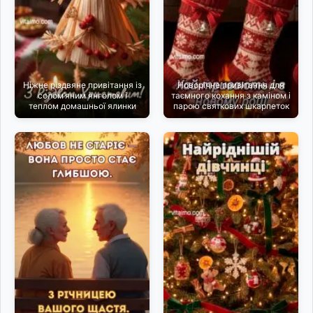
Ніжне різдвяне привітання із
Новорічне привітання для
солом’яним янголом і
таємного кохання з каміном і
теплом домашньої ялинки
парою святкових шкарпеток