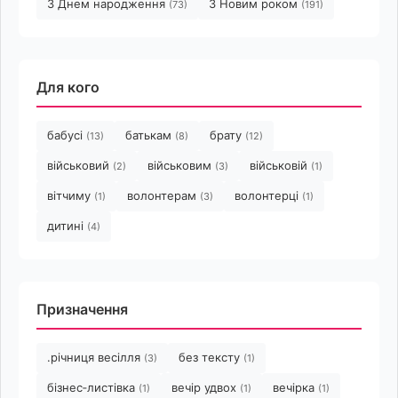
З Днем народження
З Новим роком
(73)
(191)
Для кого
бабусі
батькам
брату
(13)
(8)
(12)
військовий
військовим
військовій
(2)
(3)
(1)
вітчиму
волонтерам
волонтерці
(1)
(3)
(1)
дитині
(4)
Призначення
.річниця весілля
без тексту
(3)
(1)
бізнес‑листівка
вечір удвох
вечірка
(1)
(1)
(1)