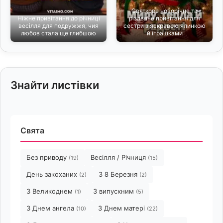
Святкове новорічне та
Ніжне привітання до річниці
різдвяне привітання для
весілля для подружжя, чия
сестри з яскравою ялинкою
любов стала ще глибшою
й іграшками
Знайти листівки
Свята
Без приводу
Весілля / Річниця
(19)
(15)
День закоханих
З 8 Березня
(2)
(2)
З Великоднем
З випускним
(1)
(5)
З Днем ангела
З Днем матері
(10)
(22)