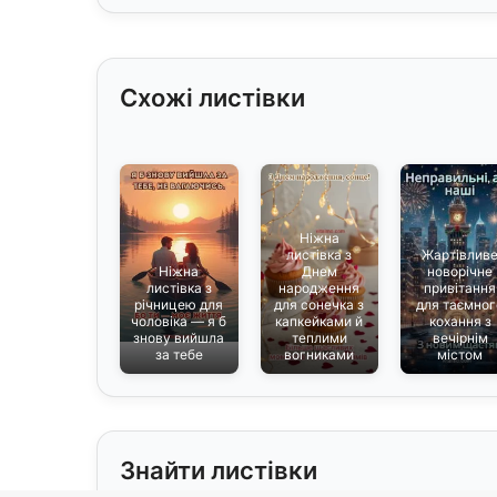
Схожі листівки
Ніжна
листівка з
Жартівлив
Ніжна
Днем
новорічне
листівка з
народження
привітання
річницею для
для сонечка з
для таємног
чоловіка — я б
капкейками й
кохання з
знову вийшла
теплими
вечірнім
за тебе
вогниками
містом
Знайти листівки