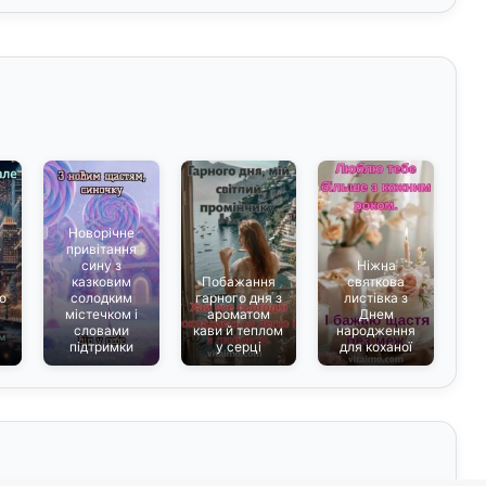
Новорічне
е
привітання
сину з
Ніжна
казковим
Побажання
святкова
о
солодким
гарного дня з
листівка з
містечком і
ароматом
Днем
словами
кави й теплом
народження
підтримки
у серці
для коханої