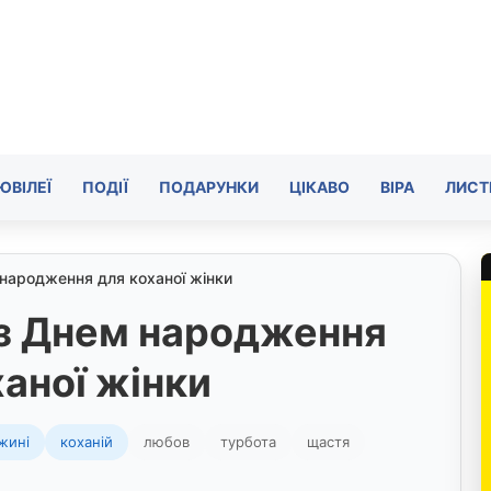
ЮВІЛЕЇ
ПОДІЇ
ПОДАРУНКИ
ЦІКАВО
ВІРА
ЛИСТ
 народження для коханої жінки
 з Днем народження
ханої жінки
жині
коханій
любов
турбота
щастя