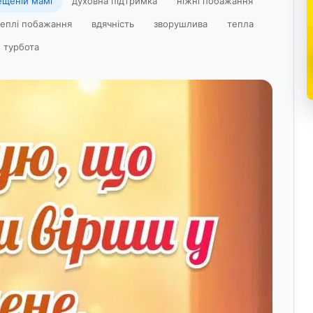
ещеній мамі
духовна підтримка
ніжні побажання
теплі побажання
вдячність
зворушлива
тепла
турбота