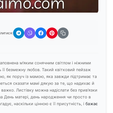
ілитися:
аповнена м’яким сонячним світлом і ніжними
 її безмежну любов. Такий квітковий пейзаж
ою, як поруч із мамою, яка завжди підтримає та
очеться сказати мамі дякую за те, що надихає й
 важко. Листівку можна надіслати без прив’язки
а День матері, день народження чи просто в
адує, наскільки цінною є її присутність, і
бажає