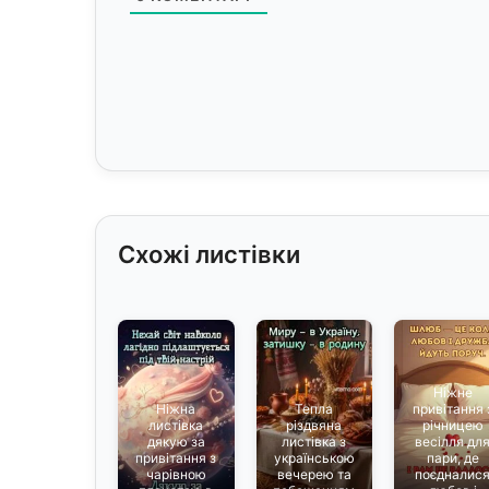
Схожі листівки
Ніжне
Ніжна
Тепла
привітання 
листівка
різдвяна
річницею
дякую за
листівка з
весілля дл
привітання з
українською
пари, де
чарівною
вечерею та
поєдналис