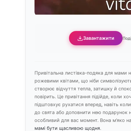
Завантажити
Под
Привітальна листівка-подяка для мами н
рожевими квітами, що ніби символізують
створює відчуття тепла, затишку й спок
повірить. Це привітання підійде, коли х
підштовхує рухатися вперед, навіть коли
до свята або доповнити нею подарунок н
особливий для вас момент. Вона м’яко наг
мамі бути щасливою щодня
.