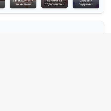
з макаронами
санями та
словами
та квітами
подарунками
підтримки
о
Призначення
батькам
.річниця весілля
13)
(8)
(3)
без тексту
2)
(1)
вий
бізнес‑листівка
(2)
(1)
овим
вечір удвох
(3)
(1)
вій
вечірка
(1)
(1)
визнання досягнень
(1)
(1)