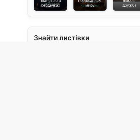
планетою в
побажанням
любов і
сердечках
миру
дружба
Знайти листівки
Свята
Для ког
Без приводу
бабусі
(19)
(
Весілля / Річниця
брату
(15)
(1
День закоханих
військо
(2)
З 8 Березня
військ
(2)
З Великоднем
військо
(1)
З випускним
вітчиму
(5)