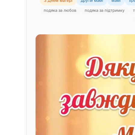
З Днем матері
другій мамі
мамі
хр
подяка за любов
подяка за підтримку