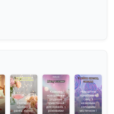
Казкове
Новорічне
з
новорічне й
привітання
різдвяне
сину з
я
Святкове
привітання
казковим
«Доброго
для коханої з
солодким
я
ранку, мамо»
рожевими
містечком і