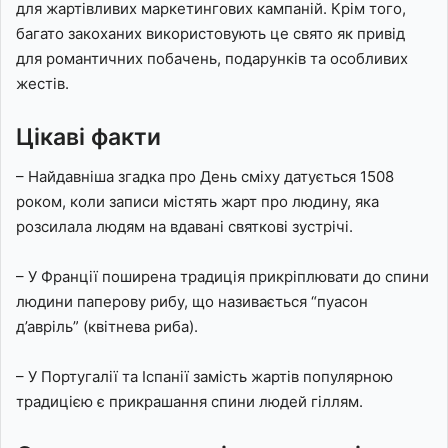
для жартівливих маркетингових кампаній. Крім того,
багато закоханих використовують це свято як привід
для романтичних побачень, подарунків та особливих
жестів.
Цікаві факти
– Найдавніша згадка про День сміху датується 1508
роком, коли записи містять жарт про людину, яка
розсилала людям на вдавані святкові зустрічі.
– У Франції поширена традиція прикріплювати до спини
людини паперову рибу, що називається “пуасон
д’авріль” (квітнева риба).
– У Португалії та Іспанії замість жартів популярною
традицією є прикрашання спини людей гіллям.