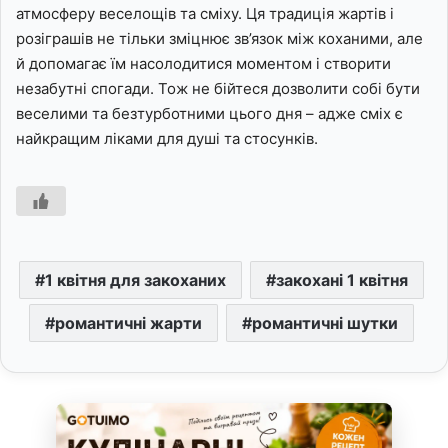
атмосферу веселощів та сміху. Ця традиція жартів і
розіграшів не тільки зміцнює зв’язок між коханими, але
й допомагає їм насолодитися моментом і створити
незабутні спогади. Тож не бійтеся дозволити собі бути
веселими та безтурботними цього дня – адже сміх є
найкращим ліками для душі та стосунків.
1 квітня для закоханих
закохані 1 квітня
романтичні жарти
романтичні шутки