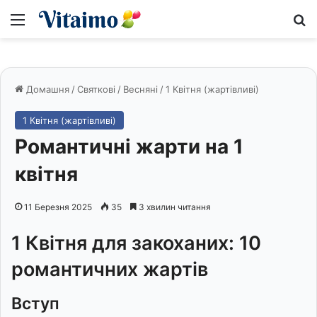
Меню
S
Домашня
/
Святкові
/
Весняні
/
1 Квітня (жартівливі)
1 Квітня (жартівливі)
Романтичні жарти на 1
квітня
11 Березня 2025
35
3 хвилин читання
1 Квітня для закоханих: 10
романтичних жартів
Вступ