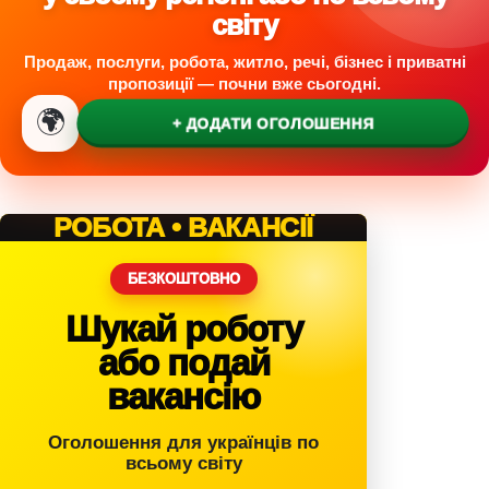
світу
Продаж, послуги, робота, житло, речі, бізнес і приватні
пропозиції — почни вже сьогодні.
🌍
+ ДОДАТИ ОГОЛОШЕННЯ
РОБОТА • ВАКАНСІЇ
БЕЗКОШТОВНО
Шукай роботу
або подай
вакансію
Оголошення для українців по
всьому світу