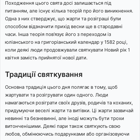
Походження цього свята досі залишається під
питанням, але існує кілька теорій про його виникнення.
Одна з них стверджує, що жарти та розіграші були
способом відзначити прихід весни ще в стародавні
часи. Інша теорія пов’язує його з переходом із
юліанського на григоріанський календар у 1582 році,
коли деякі люди продовжували святкувати Новий рік 1
квітня замість прийнятої нової дати.
Традиції святкування
Основна традиція цього дня полягає в тому, щоб
жартувати та розігрувати один одного. Люди
намагаються розіграти своїх друзів, родичів та коханих,
придумуючи веселі жарти та витівки. Ці жарти зазвичай
невинні та безневинні, але іноді можуть бути трохи
витонченішими. Деякі пари також святкують свою
любов, обмінюючись подарунками або організовуючи