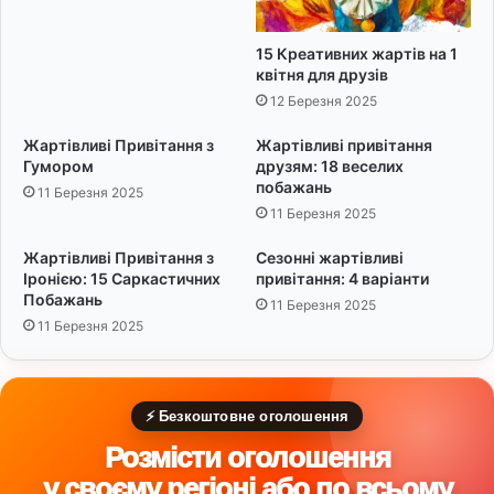
о
в
с
і
15 Креативних жартів на 1
л
:
квітня для друзів
а
1
12 Березня 2025
н
1
н
б
Жартівливі Привітання з
Жартівливі привітання
я
а
Гумором
друзям: 18 веселих
п
р
побажань
11 Березня 2025
і
в
11 Березня 2025
д
и
с
с
Жартівливі Привітання з
Сезонні жартівливі
в
т
Іронією: 15 Саркастичних
привітання: 4 варіанти
і
и
Побажань
11 Березня 2025
д
х
11 Березня 2025
о
с
м
л
о
і
с
в
⚡ Безкоштовне оголошення
т
Розмісти оголошення
і
у своєму регіоні або по всьому