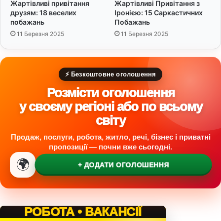
Жартівливі привітання
Жартівливі Привітання з
я
друзям: 18 веселих
Іронією: 15 Саркастичних
побажань
Побажань
11 Березня 2025
11 Березня 2025
⚡ Безкоштовне оголошення
Розмісти оголошення
у своєму регіоні або по всьому
світу
Продаж, послуги, робота, житло, речі, бізнес і приватні
пропозиції — почни вже сьогодні.
🌍
+ ДОДАТИ ОГОЛОШЕННЯ
РОБОТА • ВАКАНСІЇ