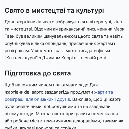
Свято в мистецтві та культурі
День жартівників часто зображується в літературі, кіно
та мистецтві. Відомий американський письменник Марк
Твен був великим шанувальником цього свята та навіть
опублікував кілька оповідань, присвячених жартам і
розіграшам. У кінематографі можна згадати фільм
“Квітневі дурні” з Джимом Керрі в головній ролі.
Підготовка до свята
Щоб належним чином підготуватися до Дня
жартівників, варто заздалегідь продумати
жарти та
розіграші для близьких і друзів
. Важливо, щоб ці жарти
були безпечними, добродушними та не завдавали
нікому шкоди. Можна також прикрасити помешкання
або робоче місце тематичними декораціями, такими як
рибки, яскраві кольори та стрічки.