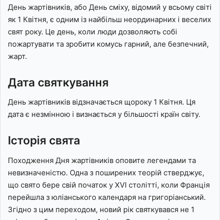
День жартівників, або День сміху, відомий у всьому світі
як 1 Квітня, є одним із найбільш неординарних і веселих
свят року. Це день, коли люди дозволяють собі
пожартувати та зробити комусь гарний, але безпечний,
жарт.
Дата святкування
День жартівників відзначається щороку 1 Квітня. Ця
дата є незмінною і визнається у більшості країн світу.
Історія свята
Походження Дня жартівників оповите легендами та
невизначеністю. Одна з поширених теорій стверджує,
що свято бере свій початок у XVI столітті, коли Франція
перейшла з юліанського календаря на григоріанський.
Згідно з цим переходом, новий рік святкувався не 1