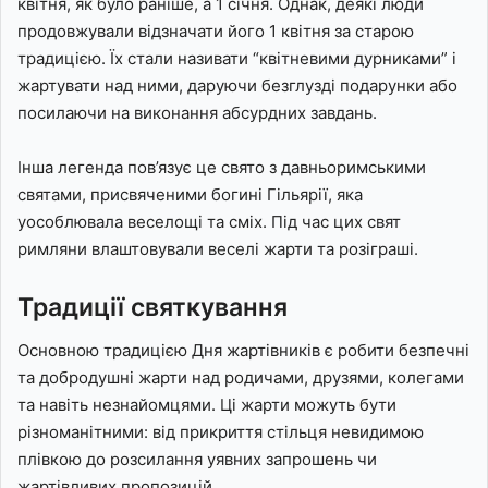
квітня, як було раніше, а 1 січня. Однак, деякі люди
продовжували відзначати його 1 квітня за старою
традицією. Їх стали називати “квітневими дурниками” і
жартувати над ними, даруючи безглузді подарунки або
посилаючи на виконання абсурдних завдань.
Інша легенда пов’язує це свято з давньоримськими
святами, присвяченими богині Гільярії, яка
уособлювала веселощі та сміх. Під час цих свят
римляни влаштовували веселі жарти та розіграші.
Традиції святкування
Основною традицією Дня жартівників є робити безпечні
та добродушні жарти над родичами, друзями, колегами
та навіть незнайомцями. Ці жарти можуть бути
різноманітними: від прикриття стільця невидимою
плівкою до розсилання уявних запрошень чи
жартівливих пропозицій.