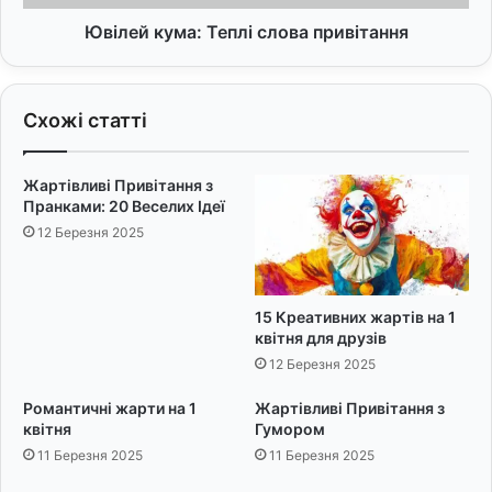
м
м
р
а
Ювілей кума: Теплі слова привітання
і
:
ї
Т
:
е
Схожі статті
н
п
а
л
й
і
Жартівливі Привітання з
к
с
Пранками: 20 Веселих Ідеї
р
л
12 Березня 2025
а
о
щ
в
і
а
п
п
15 Креативних жартів на 1
р
р
квітня для друзів
и
и
12 Березня 2025
к
в
л
і
Романтичні жарти на 1
Жартівливі Привітання з
а
т
квітня
Гумором
д
а
11 Березня 2025
11 Березня 2025
и
н
н