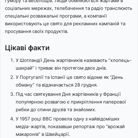
гумору та веселощів. Люди обмінюються жартами в
соціальних мережах, телебачення та радіо транслюють
спеціальні розважальні програми, а компанії
використовують це свято для рекламних кампаній та
просування своїх продуктів.
Цікаві факти
У Шотландії День жартівників називають “хлопець-
шахрай” і триває він протягом двох днів.
У Португалії та Іспанії це свято відоме як “День
обману” та відзначається 28 грудня.
Під час святкування Дня жартівників у Франції
популярною розвагою є прикріплення паперової
рибки до спини друзів та знайомих.
У 1957 році BBC провела одну з найвідоміших
медіа-жартів, показавши репортаж про “врожай
макаронів” в Швейцарії.