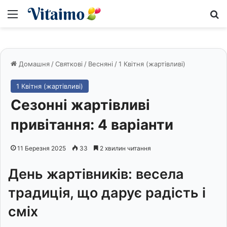
Меню
S
Домашня
/
Святкові
/
Весняні
/
1 Квітня (жартівливі)
1 Квітня (жартівливі)
Сезонні жартівливі
привітання: 4 варіанти
11 Березня 2025
33
2 хвилин читання
День жартівників: весела
традиція, що дарує радість і
сміх