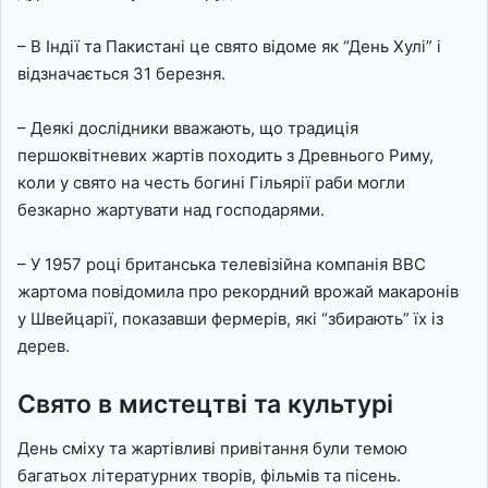
– В Індії та Пакистані це свято відоме як “День Хулі” і
відзначається 31 березня.
– Деякі дослідники вважають, що традиція
першоквітневих жартів походить з Древнього Риму,
коли у свято на честь богині Гільярії раби могли
безкарно жартувати над господарями.
– У 1957 році британська телевізійна компанія BBC
жартома повідомила про рекордний врожай макаронів
у Швейцарії, показавши фермерів, які “збирають” їх із
дерев.
Свято в мистецтві та культурі
День сміху та жартівливі привітання були темою
багатьох літературних творів, фільмів та пісень.