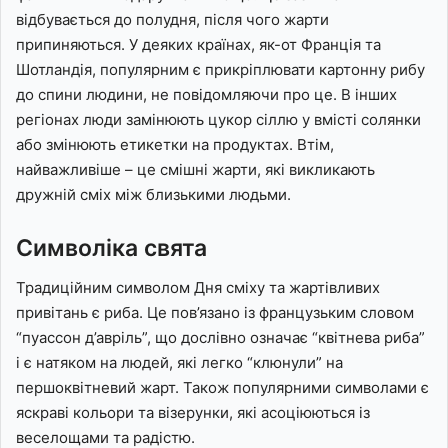
відбувається до полудня, після чого жарти
припиняються. У деяких країнах, як-от Франція та
Шотландія, популярним є прикріплювати картонну рибу
до спини людини, не повідомляючи про це. В інших
регіонах люди замінюють цукор сіллю у вмісті солянки
або змінюють етикетки на продуктах. Втім,
найважливіше – це смішні жарти, які викликають
дружній сміх між близькими людьми.
Символіка свята
Традиційним символом Дня сміху та жартівливих
привітань є риба. Це пов’язано із французьким словом
“пуассон д’авріль”, що дослівно означає “квітнева риба”
і є натяком на людей, які легко “клюнули” на
першоквітневий жарт. Також популярними символами є
яскраві кольори та візерунки, які асоціюються із
веселощами та радістю.