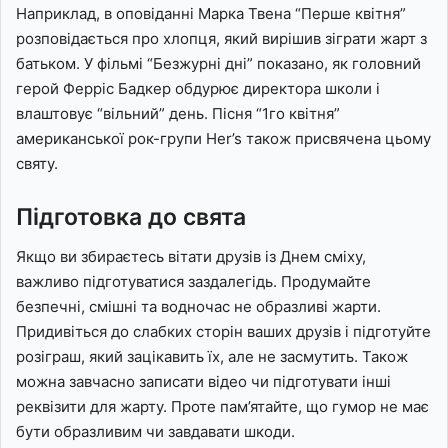
Наприклад, в оповіданні Марка Твена “Перше квітня”
розповідається про хлопця, який вирішив зіграти жарт з
батьком. У фільмі “Безжурні дні” показано, як головний
герой Ферріс Бадкер обдурює директора школи і
влаштовує “вільний” день. Пісня “1го квітня”
американської рок-групи Неr’s також присвячена цьому
святу.
Підготовка до свята
Якщо ви збираєтесь вітати друзів із Днем сміху,
важливо підготуватися заздалегідь. Продумайте
безпечні, смішні та водночас не образливі жарти.
Придивіться до слабких сторін ваших друзів і підготуйте
розіграш, який зацікавить їх, але не засмутить. Також
можна завчасно записати відео чи підготувати інші
реквізити для жарту. Проте пам’ятайте, що гумор не має
бути образливим чи завдавати шкоди.