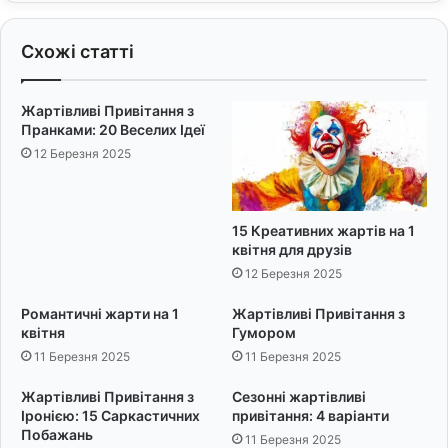
к
р
и
ш
Схожі статті
д
і
л
:
я
3
Жартівливі Привітання з
о
0
Пранками: 20 Веселих Ідеї
с
П
12 Березня 2025
о
о
б
е
л
т
и
и
15 Креативних жартів на 1
в
ч
квітня для друзів
и
н
12 Березня 2025
х
и
в
х
Романтичні жарти на 1
Жартівливі Привітання з
и
Р
квітня
Гумором
п
я
11 Березня 2025
11 Березня 2025
а
д
д
к
Жартівливі Привітання з
Сезонні жартівливі
к
і
Іронією: 15 Саркастичних
привітання: 4 варіанти
і
в
Побажань
11 Березня 2025