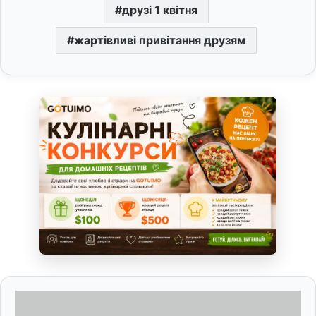
друзі 1 квітня
жартівливі привітання друзям
В
и