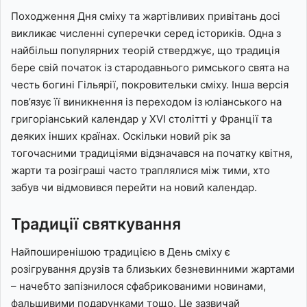
Походження Дня сміху та жартівливих привітань досі
викликає численні суперечки серед істориків. Одна з
найбільш популярних теорій стверджує, що традиція
бере свій початок із стародавнього римського свята на
честь богині Гільярії, покровительки сміху. Інша версія
пов’язує її виникнення із переходом із юліанського на
григоріанський календар у XVI столітті у Франції та
деяких інших країнах. Оскільки новий рік за
тогочасними традиціями відзначався на початку квітня,
жарти та розіграші часто траплялися між тими, хто
забув чи відмовився перейти на новий календар.
Традиції святкування
Найпоширенішою традицією в День сміху є
розігрування друзів та близьких безневинними жартами
– начебто запізнилося сфабрикованими новинами,
фальшивими подарунками тощо. Це зазвичай