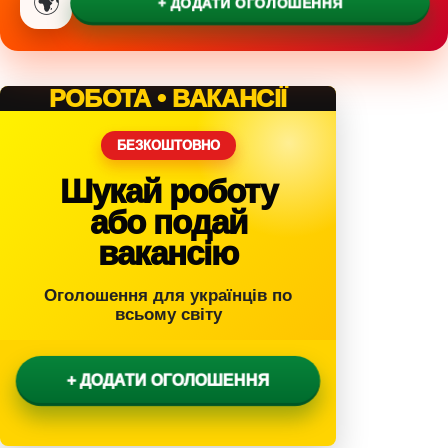
🌍
+ ДОДАТИ ОГОЛОШЕННЯ
а
н
н
я
РОБОТА • ВАКАНСІЇ
БЕЗКОШТОВНО
Шукай роботу
або подай
вакансію
Оголошення для українців по
всьому світу
+ ДОДАТИ ОГОЛОШЕННЯ