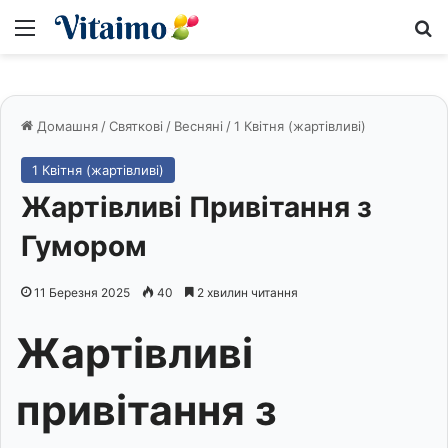
Меню
S
Домашня
/
Святкові
/
Весняні
/
1 Квітня (жартівливі)
1 Квітня (жартівливі)
Жартівливі Привітання з
Гумором
11 Березня 2025
40
2 хвилин читання
Жартівливі
привітання з