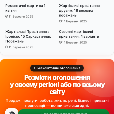
і
Романтичні жарти на 1
Жартівливі привітання
к
квітня
друзям: 18 веселих
о
побажань
11 Березня 2025
в
11 Березня 2025
і
:
Жартівливі Привітання з
Сезонні жартівливі
2
Іронією: 15 Саркастичних
привітання: 4 варіанти
0
Побажань
11 Березня 2025
ч
11 Березня 2025
о
л
о
в
⚡ Безкоштовне оголошення
і
Розмісти оголошення
ч
у своєму регіоні або по всьому
і
п
світу
о
б
Продаж, послуги, робота, житло, речі, бізнес і приватні
а
пропозиції — почни вже сьогодні.
ж