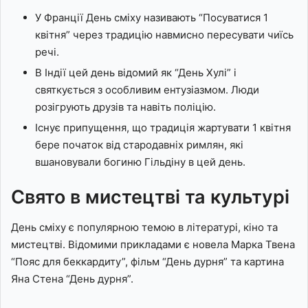
У Франції День сміху називають “Посуватися 1
квітня” через традицію навмисно пересувати чиїсь
речі.
В Індії цей день відомий як “День Хулі” і
святкується з особливим ентузіазмом. Люди
розігрують друзів та навіть поліцію.
Існує припущення, що традиція жартувати 1 квітня
бере початок від стародавніх римлян, які
вшановували богиню Гільдіну в цей день.
Свято в мистецтві та культурі
День сміху є популярною темою в літературі, кіно та
мистецтві. Відомими прикладами є новела Марка Твена
“Пояс для беккардиту”, фільм “День дурня” та картина
Яна Стена “День дурня”.