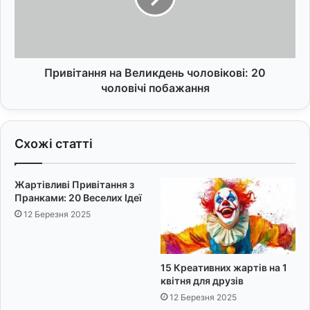
с
т
и
а
м
н
в
н
о
я
Привітання на Великдень чоловікові: 20
л
н
чоловічі побажання
и
а
з
В
а
е
Схожі статті
х
л
и
и
с
к
Жартівливі Привітання з
т
д
Пранками: 20 Веселих Ідеї
у
е
12 Березня 2025
т
н
а
ь
у
ч
д
о
15 Креативних жартів на 1
а
л
квітня для друзів
ч
о
12 Березня 2025
і
в