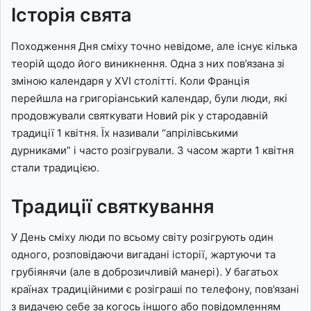
Історія свята
Походження Дня сміху точно невідоме, але існує кілька
теорій щодо його виникнення. Одна з них пов’язана зі
зміною календаря у XVI столітті. Коли Франція
перейшла на григоріанський календар, були люди, які
продовжували святкувати Новий рік у стародавній
традиції 1 квітня. Їх називали “апрілівськими
дурниками” і часто розігрували. З часом жарти 1 квітня
стали традицією.
Традиції святкування
У День сміху люди по всьому світу розігрують один
одного, розповідаючи вигадані історії, жартуючи та
грубіянячи (але в доброзичливій манері). У багатьох
країнах традиційними є розіграші по телефону, пов’язані
з видачею себе за когось іншого або повідомленням