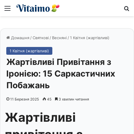
Меню
S
Домашня
/
Святкові
/
Весняні
/
1 Квітня (жартівливі)
1 Квітня (жартівливі)
Жартівливі Привітання з
Іронією: 15 Саркастичних
Побажань
11 Березня 2025
45
3 хвилин читання
Жартівливі