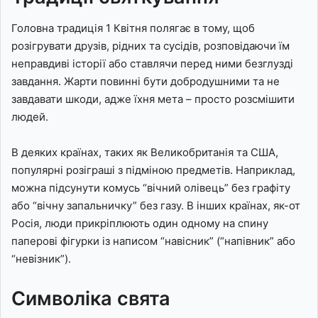
Головна традиція 1 Квітня полягає в тому, щоб
розігрувати друзів, рідних та сусідів, розповідаючи їм
неправдиві історії або ставлячи перед ними безглузді
завдання. Жарти повинні бути добродушними та не
завдавати шкоди, адже їхня мета – просто розсмішити
людей.
В деяких країнах, таких як Великобританія та США,
популярні розіграші з підміною предметів. Наприклад,
можна підсунути комусь “вічний олівець” без графіту
або “вічну запальничку” без газу. В інших країнах, як-от
Росія, люди прикріплюють один одному на спину
паперові фігурки із написом “навісник” (“напівник” або
“невізник”).
Символіка свята