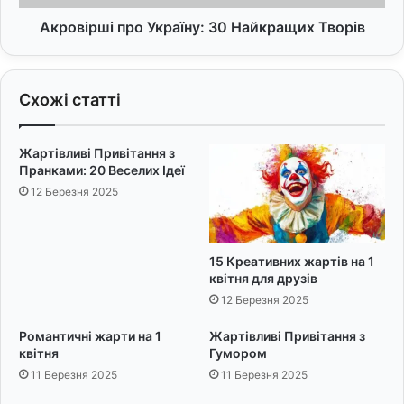
:
і
9
п
Акровірші про Україну: 30 Найкращих Творів
п
р
о
о
р
У
Схожі статті
а
к
д
р
д
а
Жартівливі Привітання з
л
ї
Пранками: 20 Веселих Ідеї
я
н
12 Березня 2025
г
у
а
:
р
3
м
0
15 Креативних жартів на 1
о
Н
квітня для друзів
н
а
12 Березня 2025
і
й
ї
к
Романтичні жарти на 1
Жартівливі Привітання з
р
квітня
Гумором
а
11 Березня 2025
11 Березня 2025
щ