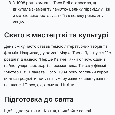
У 1998 році компанія Taco Bell оголосила, що
викупила знамениту пам’ятку Велику піраміду у Гізі
з метою використовувати її як велику рекламну
акцію.
Свято в мистецтві та культурі
День сміху часто ставав темою літературних творів та
фільмів. Наприклад, у романі Марка Твена “Ідіот у сім’ї” є
розділ під назвою “Перше Квітня”, який описує один з
найпопулярніших жартів письменника. Також у фільмі
“Містер Піт і Планета Тірсо” 1984 року головний герой
вчиться розуміти почуття гумору завдяки святкуванню
на планеті Тірсо, схожому на 1 Квітня.
Підготовка до свята
Щоб гідно зустріти 1 Квітня, придбайте веселі