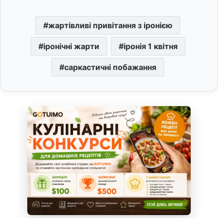
жартівливі привітання з іронією
іронічні жарти
іронія 1 квітня
саркастичні побажання