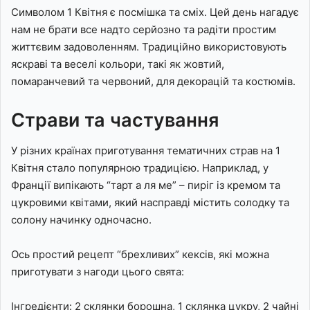
Символом 1 Квітня є посмішка та сміх. Цей день нагадує
нам не брати все надто серйозно та радіти простим
життєвим задоволенням. Традиційно використовують
яскраві та веселі кольори, такі як жовтий,
помаранчевий та червоний, для декорацій та костюмів.
Страви та частування
У різних країнах приготування тематичних страв на 1
Квітня стало популярною традицією. Наприклад, у
Франції випікають “тарт а ля ме” – пиріг із кремом та
цукровими квітами, який насправді містить солодку та
солону начинку одночасно.
Ось простий рецепт “брехливих” кексів, які можна
приготувати з нагоди цього свята:
Інгредієнти: 2 склянки борошна, 1 склянка цукру, 2 чайні