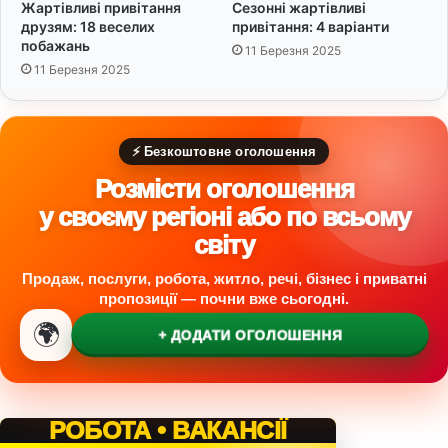
и
Жартівливі привітання
Сезонні жартівливі
х
друзям: 18 веселих
привітання: 4 варіанти
Т
побажань
11 Березня 2025
в
11 Березня 2025
о
р
і
в
⚡ Безкоштовне оголошення
Розмісти оголошення
у своєму регіоні або по всьому
світу
Продаж, послуги, робота, житло, речі, бізнес і приватні
пропозиції — почни вже сьогодні.
🌍
+ ДОДАТИ ОГОЛОШЕННЯ
РОБОТА • ВАКАНСІЇ